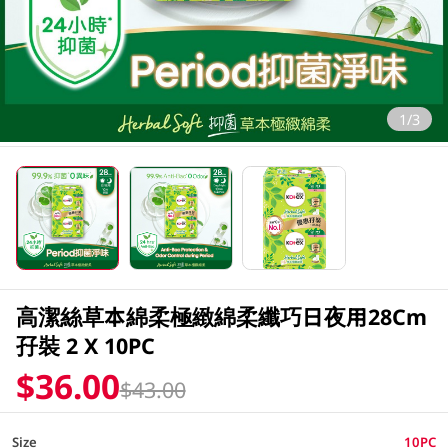
1/3
高潔絲草本綿柔極緻綿柔纖巧日夜用28Cm
孖裝 2 X 10PC
$36.00
$43.00
Size
10PC