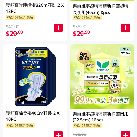
護舒寶甜睡瞬潔32Cm孖裝 2 X
樂而雅零感特薄清新抑菌超特
12PC
長夜用(40cm) 8pcs
指定分類送贈品
指定分類送贈品
$40.00
$38.90
$29
$29
.00
.90
護舒寶棉柔夜40Cm孖裝 2 X
樂而雅零感特薄清新抑菌日用
10PC
(22.5cm) 16pcs
指定分類送贈品
指定分類送贈品
$38.90