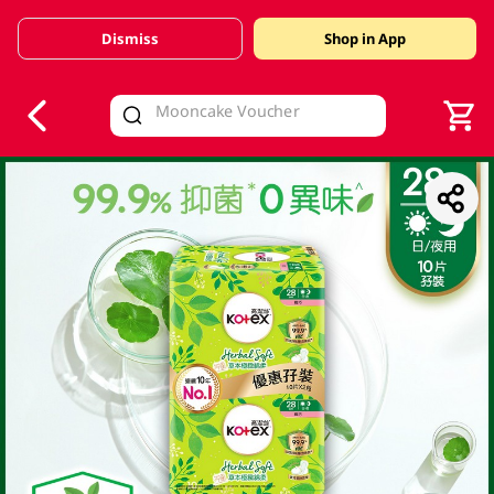
Dismiss
Shop in App
V
alid Until 30 June 2026