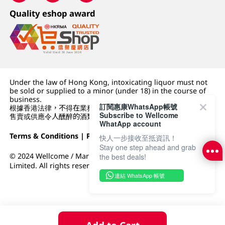
Quality eshop award
Under the law of Hong Kong, intoxicating liquor must not
be sold or supplied to a minor (under 18) in the course of
business.
訂閱惠康WhatsApp帳號
根據香港法律，不得在業務過程中，向未成年人 (18 歲以下人士)
Subscribe to Wellcome
售賣或供應令人醺醉的酒類。
WhatApp account
Terms & Conditions
|
Privacy Policy
|
DFI Retail Group
快人一步接收至抵資訊！
Stay one step ahead and grab
© 2024 Wellcome / Market Place. The Dairy Farm Company
the best deals!
Limited. All rights reserved.
連結 WhatsApp 帳號