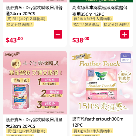
護舒寶Air Dry雲枕瞬吸日用普
高潔絲草本綿柔極緻綿柔超薄
通24cm 20PCS
夜用35Cm 12PC
買1送1(加2件入購物車)
買2送1(加3件入購物車)
指定分類送贈品
指定品牌送贈品
指定分類送贈品
$43
$38
.00
.00
樂而雅feathertouch30Cm
護舒寶Air Dry雲枕瞬吸日用量
12PC
大28cm 20PCS
買1送1(加2件入購物車)
買1送1(加2件入購物車)