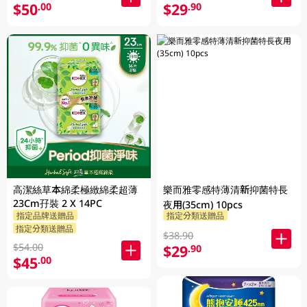
$50
$29
.00
.90
高潔絲草本綿柔極緻綿柔超薄
樂而雅零感特薄清新抑菌特長
23Cm孖裝 2 X 14PC
夜用(35cm) 10pcs
指定品牌送贈品
指定分類送贈品
指定分類送贈品
$38.90
$54.00
$29
.90
$45
.00