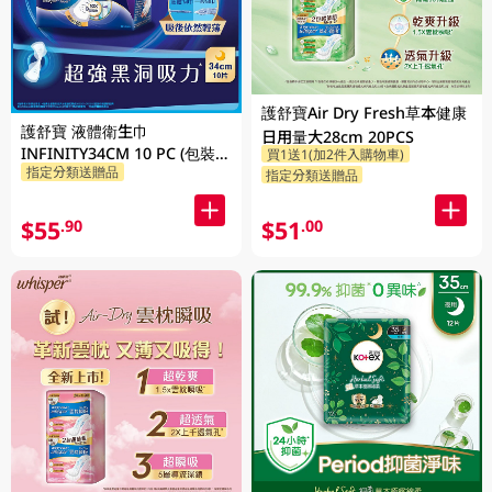
護舒寶Air Dry Fresh草本健康
護舒寶 液體衛生巾
日用量大28cm 20PCS
INFINITY34CM 10 PC (包裝隨
買1送1(加2件入購物車)
指定分類送贈品
指定分類送贈品
機發放)
$55
$51
.90
.00