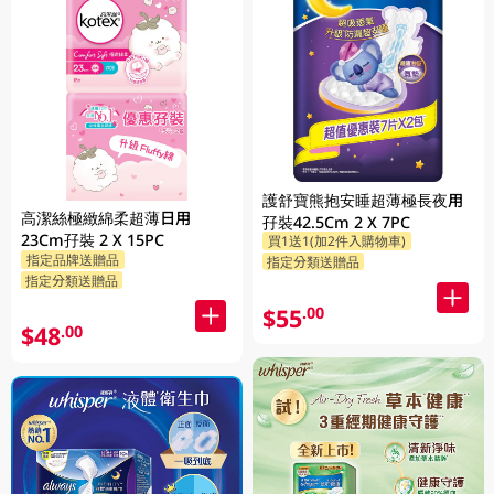
護舒寶熊抱安睡超薄極長夜用
高潔絲極緻綿柔超薄日用
孖裝42.5Cm 2 X 7PC
23Cm孖裝 2 X 15PC
買1送1(加2件入購物車)
指定品牌送贈品
指定分類送贈品
指定分類送贈品
$55
.00
$48
.00