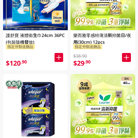
護舒寶 液體衛生巾24cm 36PC
樂而雅零感特薄清新抑菌日/夜
(包裝隨機發放)
用(30cm) 12pcs
指定分類送贈品
指定分類送贈品
$38.90
$120
$29
.90
.90