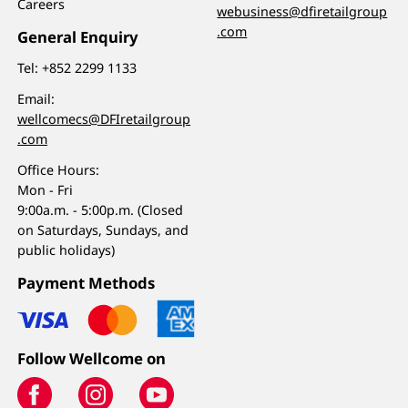
Careers
webusiness@dfiretailgroup
.com
General Enquiry
Tel:
+852 2299 1133
Email:
wellcomecs@DFIretailgroup
.com
Office Hours:
Mon - Fri
9:00a.m. - 5:00p.m. (Closed
on Saturdays, Sundays, and
public holidays)
Payment Methods
Follow Wellcome on