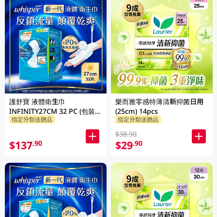
護舒寶 液體衛生巾
樂而雅零感特薄清新抑菌日用
INFINITY27CM 32 PC (包裝隨
(25cm) 14pcs
指定分類送贈品
指定分類送贈品
機發放)
$38.90
$137
$29
.90
.90