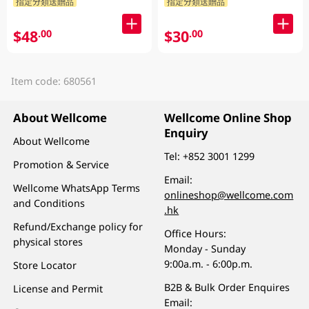
指定分類送贈品
指定分類送贈品
$48
$30
.00
.00
Item code: 680561
About Wellcome
Wellcome Online Shop
Enquiry
About Wellcome
Tel:
+852 3001 1299
Promotion & Service
Email:
Wellcome WhatsApp Terms
onlineshop@wellcome.com
and Conditions
.hk
Refund/Exchange policy for
Office Hours:
physical stores
Monday - Sunday
9:00a.m. - 6:00p.m.
Store Locator
B2B & Bulk Order Enquires
License and Permit
Email: