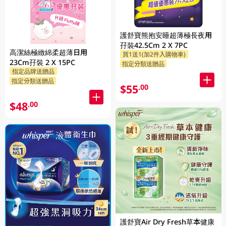
護舒寶熊抱安睡超薄極長夜用
孖裝42.5Cm 2 X 7PC
高潔絲極緻綿柔超薄日用
買1送1(加2件入購物車)
23Cm孖裝 2 X 15PC
指定分類送贈品
指定品牌送贈品
指定分類送贈品
$55
.00
$48
.00
護舒寶Air Dry Fresh草本健康