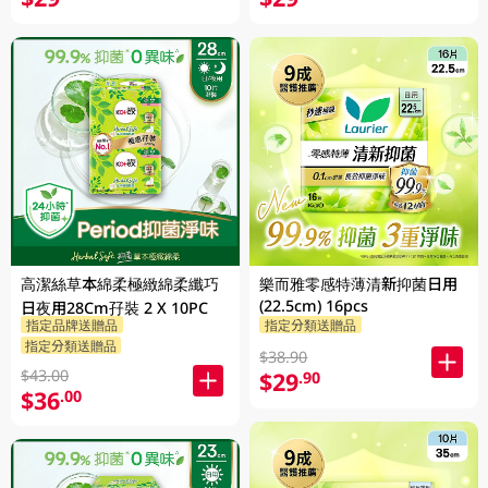
高潔絲草本綿柔極緻綿柔纖巧
樂而雅零感特薄清新抑菌日用
(22.5cm) 16pcs
日夜用28Cm孖裝 2 X 10PC
指定品牌送贈品
指定分類送贈品
指定分類送贈品
$38.90
$43.00
$29
.90
$36
.00