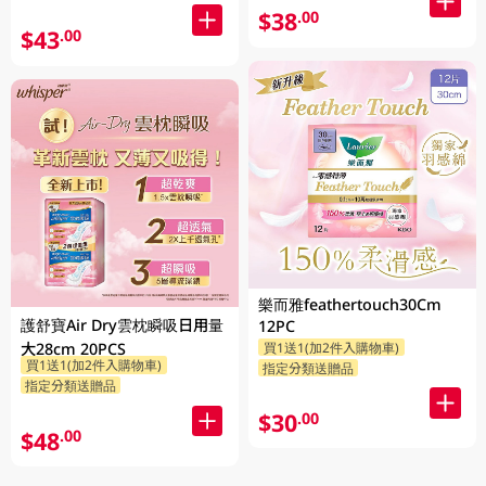
$38
.00
$43
.00
樂而雅feathertouch30Cm
護舒寶Air Dry雲枕瞬吸日用量
12PC
買1送1(加2件入購物車)
大28cm 20PCS
買1送1(加2件入購物車)
指定分類送贈品
指定分類送贈品
$30
.00
$48
.00