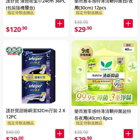
護舒寶 液體衛生巾24cm 36PC
樂而雅零感特薄清新抑菌日/夜
(包裝隨機發放)
用(30cm) 12pcs
指定分類送贈品
指定分類送贈品
$38.90
$120
$29
.90
.90
護舒寶甜睡瞬潔32Cm孖裝 2 X
樂而雅零感特薄清新抑菌超特
12PC
長夜用(40cm) 8pcs
指定分類送贈品
指定分類送贈品
$40.00
$38.90
$29
$29
.00
.90