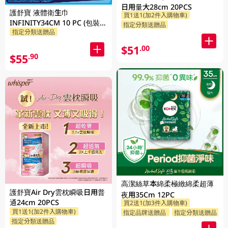
日用量大28cm 20PCS
護舒寶 液體衛生巾
買1送1(加2件入購物車)
INFINITY34CM 10 PC (包裝隨
指定分類送贈品
指定分類送贈品
機發放)
$51
.00
$55
.90
高潔絲草本綿柔極緻綿柔超薄
護舒寶Air Dry雲枕瞬吸日用普
夜用35Cm 12PC
通24cm 20PCS
買2送1(加3件入購物車)
買1送1(加2件入購物車)
指定品牌送贈品
指定分類送贈品
指定分類送贈品