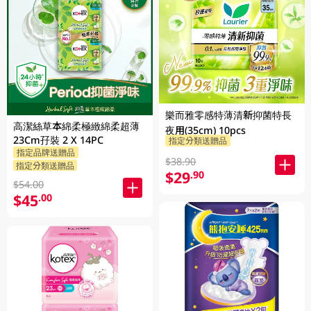
樂而雅零感特薄清新抑菌特長
高潔絲草本綿柔極緻綿柔超薄
夜用(35cm) 10pcs
23Cm孖裝 2 X 14PC
指定分類送贈品
指定品牌送贈品
$38.90
指定分類送贈品
$29
.90
$54.00
$45
.00