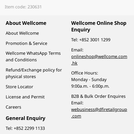
Item code: 230631
About Wellcome
Wellcome Online Shop
Enquiry
About Wellcome
Tel:
+852 3001 1299
Promotion & Service
Email:
Wellcome WhatsApp Terms
onlineshop@wellcome.com
and Conditions
.hk
Refund/Exchange policy for
Office Hours:
physical stores
Monday - Sunday
9:00a.m. - 6:00p.m.
Store Locator
B2B & Bulk Order Enquires
License and Permit
Email:
Careers
webusiness@dfiretailgroup
.com
General Enquiry
Tel:
+852 2299 1133