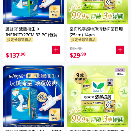
護舒寶 液體衛生巾
樂而雅零感特薄清新抑菌日用
INFINITY27CM 32 PC (包裝隨
(25cm) 14pcs
指定分類送贈品
指定分類送贈品
機發放)
$38.90
$137
$29
.90
.90