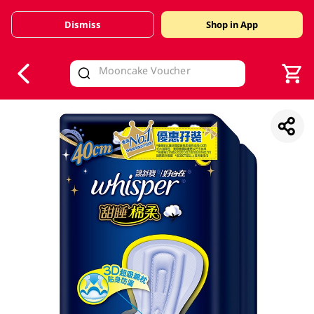
Dismiss
Shop in App
V
alid Until 30 June 2026