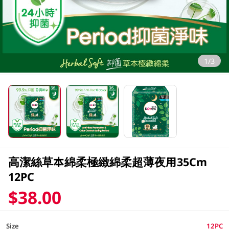
1/3
高潔絲草本綿柔極緻綿柔超薄夜用35Cm
12PC
$38.00
Size
12PC