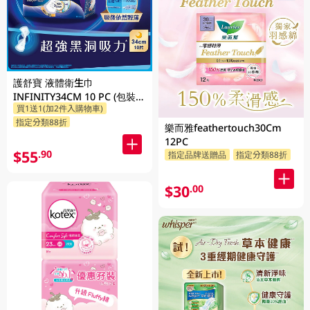
護舒寶 液體衛生巾
INFINITY34CM 10 PC (包裝隨
買1送1(加2件入購物車)
機發放)
指定分類88折
樂而雅feathertouch30Cm
12PC
$55
.90
指定品牌送贈品
指定分類88折
$30
.00