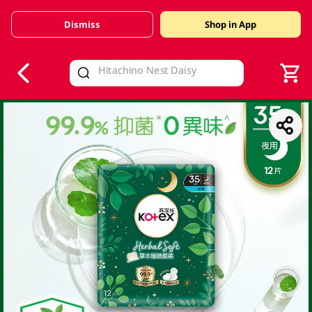
Dismiss
Shop in App
V
alid Until 30 June 2026