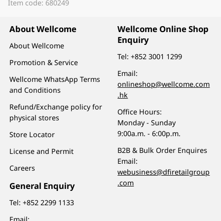
Item code: 680249
About Wellcome
Wellcome Online Shop
Enquiry
About Wellcome
Tel:
+852 3001 1299
Promotion & Service
Email:
Wellcome WhatsApp Terms
onlineshop@wellcome.com
and Conditions
.hk
Refund/Exchange policy for
Office Hours:
physical stores
Monday - Sunday
9:00a.m. - 6:00p.m.
Store Locator
B2B & Bulk Order Enquires
License and Permit
Email:
Careers
webusiness@dfiretailgroup
.com
General Enquiry
Tel:
+852 2299 1133
Email: