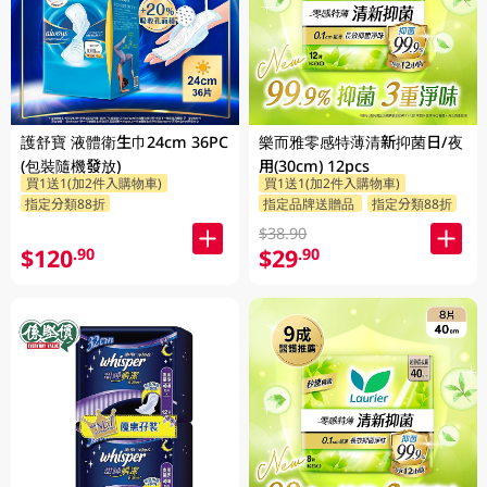
護舒寶 液體衛生巾24cm 36PC
樂而雅零感特薄清新抑菌日/夜
(包裝隨機發放)
用(30cm) 12pcs
買1送1(加2件入購物車)
買1送1(加2件入購物車)
指定分類88折
指定品牌送贈品
指定分類88折
$38.90
$120
$29
.90
.90