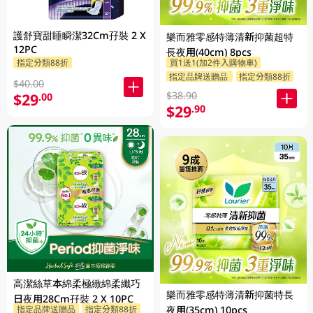
護舒寶甜睡瞬潔32Cm孖裝 2 X
樂而雅零感特薄清新抑菌超特
12PC
長夜用(40cm) 8pcs
指定分類88折
買1送1(加2件入購物車)
指定品牌送贈品
指定分類88折
$40.00
$38.90
$29
.00
$29
.90
高潔絲草本綿柔極緻綿柔纖巧
樂而雅零感特薄清新抑菌特長
日夜用28Cm孖裝 2 X 10PC
指定品牌送贈品
指定分類88折
夜用(35cm) 10pcs