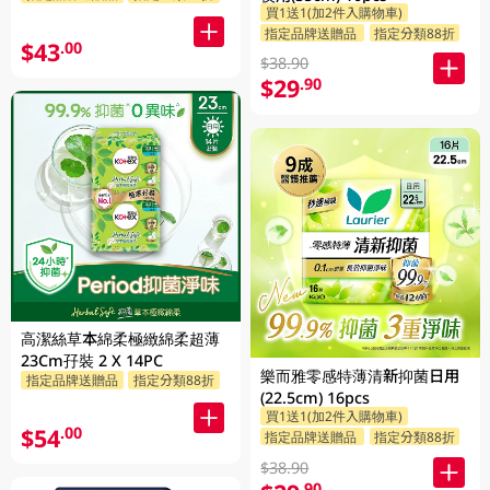
買1送1(加2件入購物車)
指定品牌送贈品
指定分類88折
$43
.00
$38.90
$29
.90
高潔絲草本綿柔極緻綿柔超薄
23Cm孖裝 2 X 14PC
樂而雅零感特薄清新抑菌日用
指定品牌送贈品
指定分類88折
(22.5cm) 16pcs
買1送1(加2件入購物車)
$54
.00
指定品牌送贈品
指定分類88折
$38.90
.90