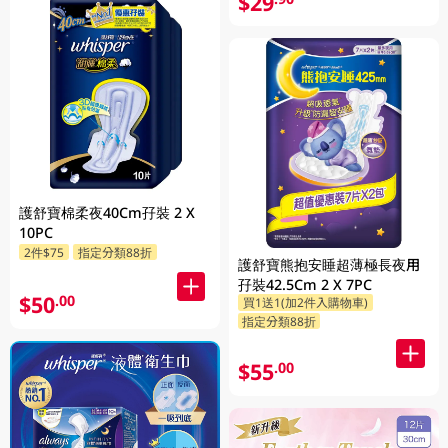
$29
護舒寶棉柔夜40Cm孖裝 2 X
10PC
2件$75
指定分類88折
護舒寶熊抱安睡超薄極長夜用
孖裝42.5Cm 2 X 7PC
$50
.00
買1送1(加2件入購物車)
指定分類88折
$55
.00