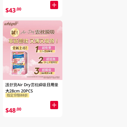
$43
.00
護舒寶Air Dry雲枕瞬吸日用量
大28cm 20PCS
指定分類88折
$48
.00