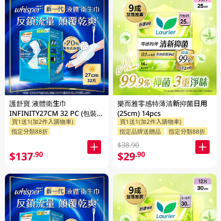
護舒寶 液體衛生巾
樂而雅零感特薄清新抑菌日用
INFINITY27CM 32 PC (包裝隨
(25cm) 14pcs
買1送1(加2件入購物車)
買1送1(加2件入購物車)
機發放)
指定分類88折
指定品牌送贈品
指定分類88折
$38.90
$137
$29
.90
.90