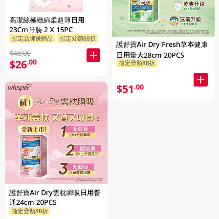
高潔絲極緻綿柔超薄日用
23Cm孖裝 2 X 15PC
指定品牌送贈品
指定分類88折
護舒寶Air Dry Fresh草本健康
$48.00
日用量大28cm 20PCS
$26
.00
指定分類88折
$51
.00
護舒寶Air Dry雲枕瞬吸日用普
通24cm 20PCS
指定分類88折