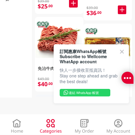
$39.00
$25
.00
$39.00
$36
.00
訂閱惠康WhatsApp帳號
Subscribe to Wellcome
WhatApp account
免治牛肉 280GM
快人一步接收至抵資訊！
Stay one step ahead and grab
純生活 急凍特大蒲燒
$49.00
the best deals!
鰻魚 1PC
$40
.00
$80.00
連結 WhatsApp 帳號
$59
.00
Home
Categories
My Order
My Account