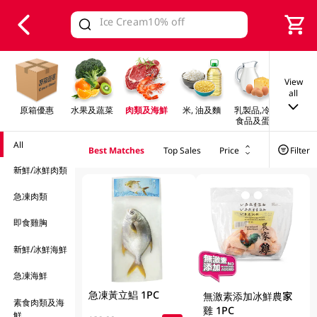
V
alid Until 30 June 2026
View
all
原箱優惠
水果及蔬菜
肉類及海鮮
米, 油及麵
乳製品,冷凍
早餐及
食品及蛋類
All
Best Matches
Top Sales
Price
Filter
新鮮/冰鮮肉類
急凍肉類
即食雞胸
新鮮/冰鮮海鮮
急凍海鮮
急凍黃立鯧 1PC
無激素添加冰鮮農家
素食肉類及海
雞 1PC
鮮