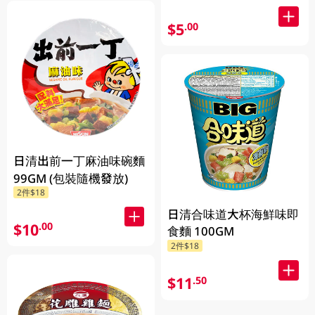
$5
.00
日清出前一丁麻油味碗麵
99GM (包裝隨機發放)
2件$18
日清合味道大杯海鮮味即
$10
.00
食麵 100GM
2件$18
$11
.50