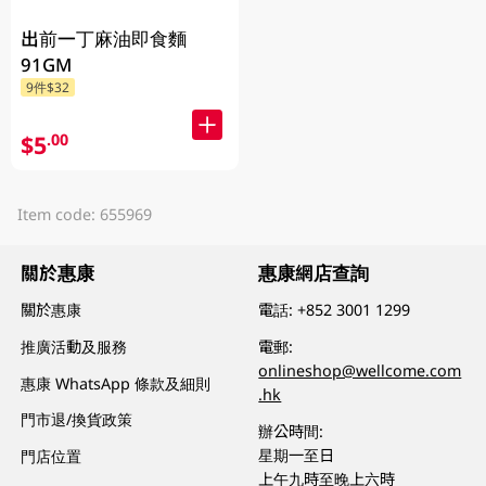
出前一丁麻油即食麵
91GM
9件$32
$5
.00
Item code: 655969
關於惠康
惠康網店查詢
關於惠康
電話:
+852 3001 1299
推廣活動及服務
電郵:
onlineshop@wellcome.com
惠康 WhatsApp 條款及細則
.hk
門市退/換貨政策
辦公時間:
星期一至日
門店位置
上午九時至晚上六時