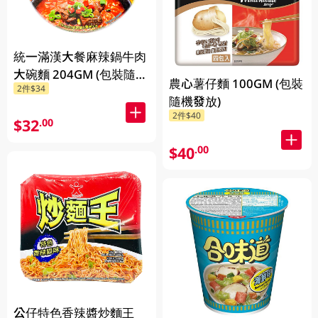
統一滿漢大餐麻辣鍋牛肉
大碗麵 204GM (包裝隨機
農心薯仔麵 100GM (包裝
2件$34
發放)
隨機發放)
2件$40
$32
.00
$40
.00
公仔特色香辣醬炒麵王