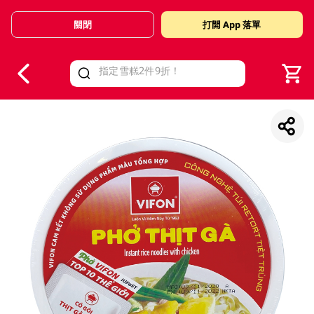
關閉
打開 App 落單
V
alid Until 30 June 2026