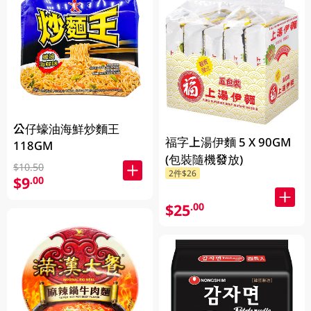
公仔蠔油海鮮炒麵王
福字上湯伊麵 5 X 90GM
118GM
(包裝隨機發放)
$10.50
2件$26
$9
.00
$25
.00