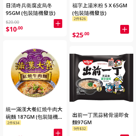
日清咚兵衛腐皮烏冬
福字上湯米粉 5 X 65GM
95GM (包裝隨機發放)
(包裝隨機發放)
2件$26
$20.00
$10
.00
$25
.00
統一滿漢大餐紅燒牛肉大
出前一丁黑蒜豬骨湯即食
碗麵 187GM (包裝隨機發
麵97GM
2件$34
放)
9件$32