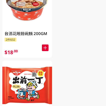
台酒花雕雞碗麵 200GM
2件$32
$18
.00