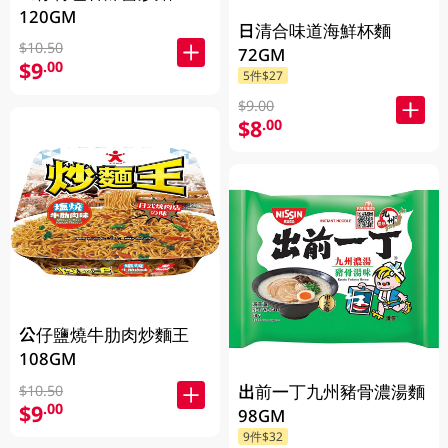
120GM
日清合味道海鮮杯麵
$10.50
72GM
$9
.00
5件$27
$9.00
$8
.00
公仔鹽燒牛肋肉炒麵王
108GM
出前一丁九州豬骨濃湯麵
$10.50
$9
.00
98GM
9件$32