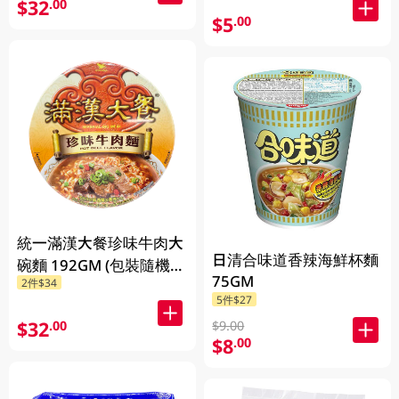
$32
.00
$5
.00
統一滿漢大餐珍味牛肉大
日清合味道香辣海鮮杯麵
碗麵 192GM (包裝隨機發
75GM
2件$34
放)
5件$27
$32
.00
$9.00
$8
.00