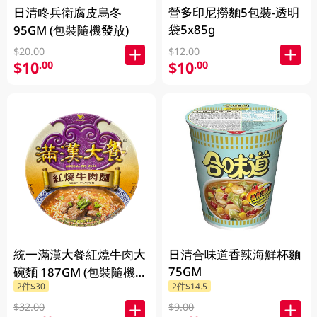
日清咚兵衛腐皮烏冬
營多印尼撈麵5包裝-透明
袋5x85g
95GM (包裝隨機發放)
$20.00
$12.00
$10
$10
.00
.00
統一滿漢大餐紅燒牛肉大
日清合味道香辣海鮮杯麵
75GM
碗麵 187GM (包裝隨機發
2件$30
2件$14.5
放)
$32.00
$9.00