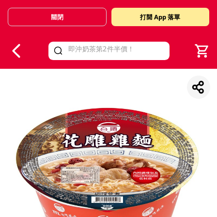
關閉
打開 App 落單
V
alid Until 30 June 2026