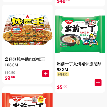
$40
公仔鹽燒牛肋肉炒麵王
出前一丁九州豬骨濃湯麵
108GM
98GM
$10.50
9件$32
$9
.00
$5
.00