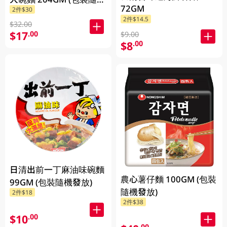
72GM
2件$30
發放)
2件$14.5
$32.00
$17
.00
$9.00
$8
.00
日清出前一丁麻油味碗麵
農心薯仔麵 100GM (包裝
99GM (包裝隨機發放)
隨機發放)
2件$18
2件$38
$10
.00
.00