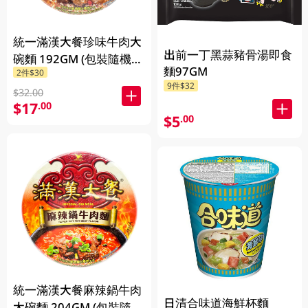
統一滿漢大餐珍味牛肉大
出前一丁黑蒜豬骨湯即食
碗麵 192GM (包裝隨機發
麵97GM
2件$30
放)
9件$32
$32.00
$17
.00
$5
.00
統一滿漢大餐麻辣鍋牛肉
日清合味道海鮮杯麵
大碗麵 204GM (包裝隨機