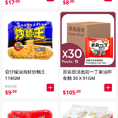
$17
$8
.00
.00
公仔蠔油海鮮炒麵王
原箱日清出前一丁麻油即
118GM
食麵 30 X 91GM
$10.50
$9
$105
.00
.00