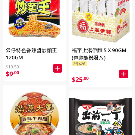
公仔特色香辣醬炒麵王
福字上湯伊麵 5 X 90GM
120GM
(包裝隨機發放)
2件$26
$10.50
$9
.00
$25
.00