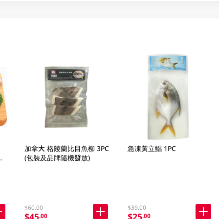
加拿大 格陵蘭比目魚柳 3PC
急凍黃立鯧 1PC
(包裝及品牌隨機發放)
$60.00
$39.00
$45
$25
.00
.00