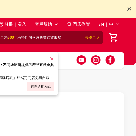
註冊 | 登入
客戶幫助
門店位置
EN | 中
訂單滿
500
元港幣即可享有免費送貨服務
去湊單
，不同地區所提供的產品有機會具
「網購店取」於指定門店免費自取。
選擇送貨方式