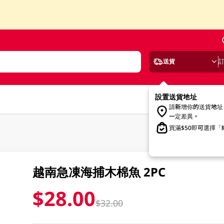
送貨
設置送貨地址
請新增你的送貨地址
一定差異。
買滿$50即可選擇
越南急凍海捕木棉魚 2PC
$28.00
$32.00