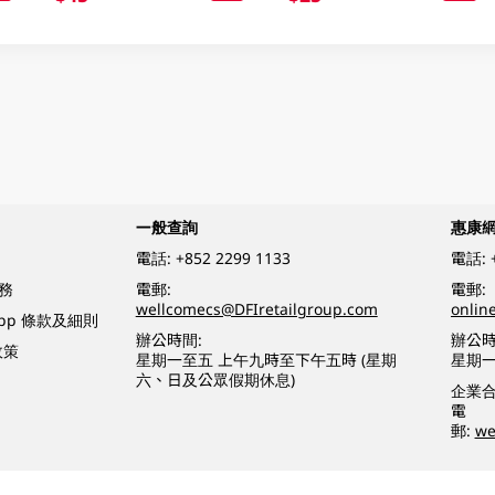
一般查詢
惠康
電話:
+852 2299 1133
電話:
務
電郵:
電郵:
wellcomecs@DFIretailgroup.com
onlin
App 條款及細則
辦公時間:
辦公時
政策
星期一至五 上午九時至下午五時 (星期
星期一
六、日及公眾假期休息)
企業
電
郵:
we