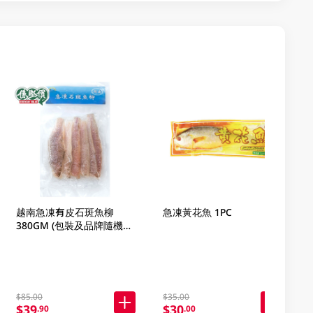
越南急凍有皮石斑魚柳
急凍黃花魚 1PC
380GM (包裝及品牌隨機發
放)
$85.00
$35.00
$39
$30
.90
.00