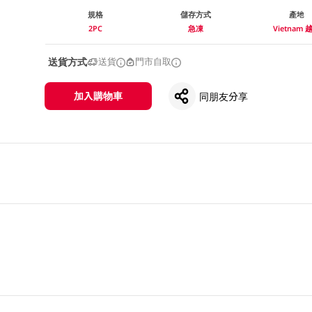
規格
儲存方式
產地
2PC
急凍
Vietnam 
送貨方式
送貨
門市自取
加入購物車
同朋友分享