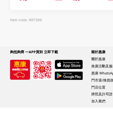
Item code: 987396
夠抵夠齊 一APP買到 立即下載
關於惠康
關於惠康
推廣活動及服
惠康 Whats
門市退/換貨
門店位置
牌照及許可證
加入我們