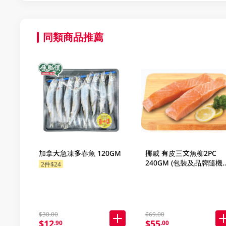
同類商品推薦
加拿大急凍多春魚 120GM
挪威 有皮三文魚柳2PC
240GM (包裝及品牌隨機發
2件$24
放)
$30.00
$69.00
$12
$55
.90
.00