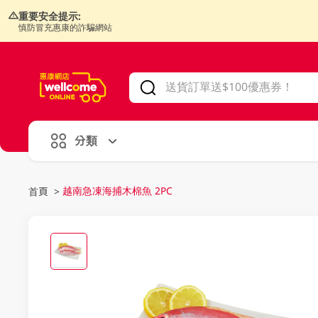
重要安全提示:
慎防冒充惠康的詐騙網站
V
alid Until 30 June 2026
分類
越南急凍海捕木棉魚 2PC
首頁
>