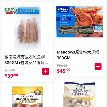
Meadows原隻特大虎蝦
越南急凍有皮石斑魚柳
300GM
380GM (包裝及品牌隨機
$62.90
發放)
$45
.00
$85.00
$39
.90