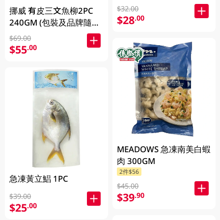
$32.00
挪威 有皮三文魚柳2PC
$28
.00
240GM (包裝及品牌隨機
發放)
$69.00
$55
.00
MEADOWS 急凍南美白蝦
肉 300GM
2件$56
急凍黃立鯧 1PC
$45.00
$39
.90
$39.00
$25
.00