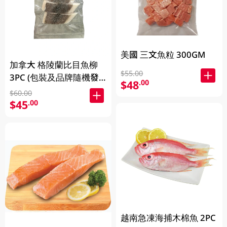
美國 三文魚粒 300GM
加拿大 格陵蘭比目魚柳
$55.00
3PC (包裝及品牌隨機發
$48
.00
放)
$60.00
$45
.00
越南急凍海捕木棉魚 2PC