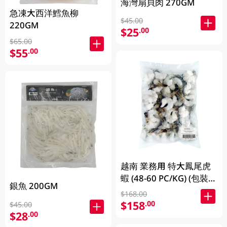
海灣扇貝肉 270GM
急凍大西洋鱈魚柳
$45.00
220GM
$25
.00
$65.00
$55
.00
越南 業務用 特大鳳尾虎
蝦 (48-60 PC/KG) (包裝及
銀魚 200GM
品牌隨機發放)
$168.00
$158
.00
$45.00
$28
.00