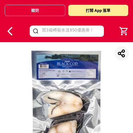
關閉
打開 App 落單
V
alid Until 30 June 2026