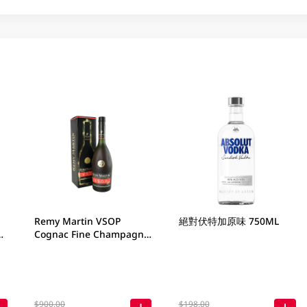
Remy Martin VSOP
絕對伏特加原味 750ML
Cognac Fine Champagne
700ML
$900.00
$198.00