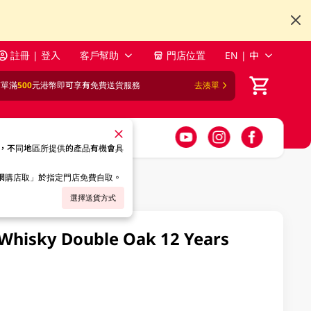
註冊 | 登入
客戶幫助
門店位置
EN | 中
訂單滿
500
元港幣即可享有免費送貨服務
去湊單
，不同地區所提供的產品有機會具
「網購店取」於指定門店免費自取。
選擇送貨方式
h Whisky Double Oak 12 Years