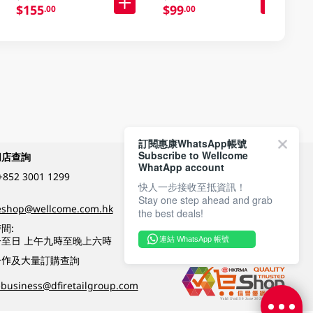
$155
$99
.00
.00
訂閱惠康WhatsApp帳號
Subscribe to Wellcome
網店查詢
付款方式
WhatApp account
+852 3001 1299
快人一步接收至抵資訊！
Stay one step ahead and grab
關注我們
eshop@wellcome.com.hk
the best deals!
間:
至日 上午九時至晚上六時
連結 WhatsApp 帳號
優質纲店認證
合作及大量訂購查詢
business@dfiretailgroup.com