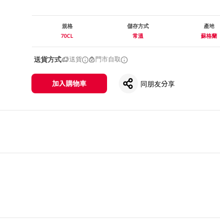
規格
儲存方式
產地
70CL
常溫
蘇格蘭
送貨方式
送貨
門市自取
加入購物車
同朋友分享