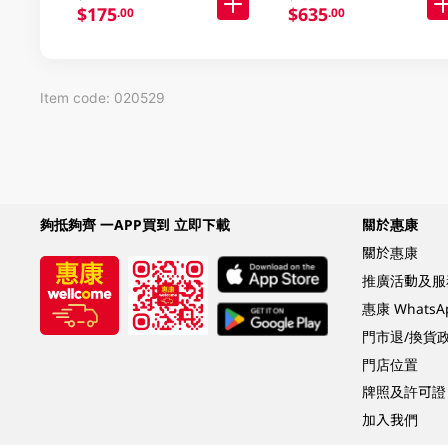
$175
$635
.00
.00
Item code: 020529
夠抵夠齊 一APP買到 立即下載
關於惠康
關於惠康
推廣活動及服
惠康 Whats
門市退/換貨
門店位置
牌照及許可證
加入我們