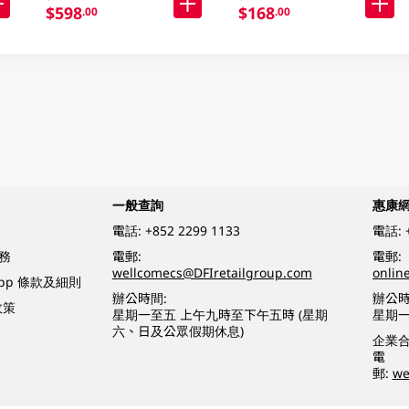
$598
$168
.00
.00
一般查詢
惠康
電話:
+852 2299 1133
電話:
務
電郵:
電郵:
wellcomecs@DFIretailgroup.com
onlin
App 條款及細則
辦公時間:
辦公時
政策
星期一至五 上午九時至下午五時 (星期
星期一
六、日及公眾假期休息)
企業
電
郵:
we