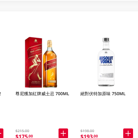
2
尊尼獲加紅牌威士忌 700ML
絕對伏特加原味 750ML
$215.00
$198.00
$175
$193
.00
.00