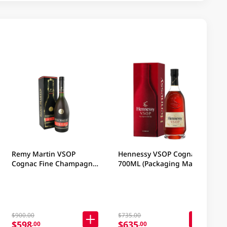
Remy Martin VSOP
Hennessy VSOP Cognac
Cognac Fine Champagne
700ML (Packaging May
700ML
Vary )
$900.00
$735.00
$598
$635
.00
.00