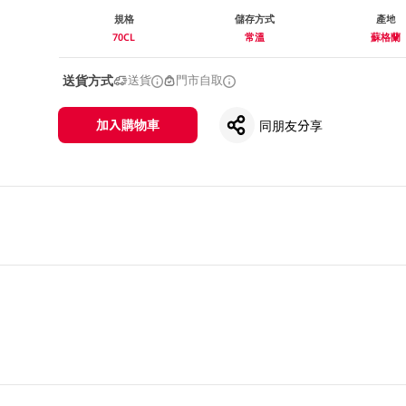
規格
儲存方式
產地
70CL
常溫
蘇格蘭
送貨方式
送貨
門市自取
加入購物車
同朋友分享