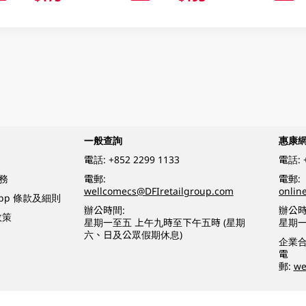
一般查詢
惠康
電話:
+852 2299 1133
電話:
務
電郵:
電郵:
wellcomecs@DFIretailgroup.com
onlin
App 條款及細則
辦公時間:
辦公時
政策
星期一至五 上午九時至下午五時 (星期
星期一
六、日及公眾假期休息)
企業
電
郵:
we