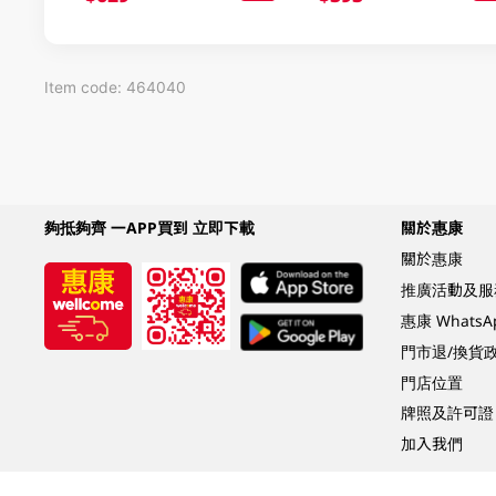
Item code: 464040
夠抵夠齊 一APP買到 立即下載
關於惠康
關於惠康
推廣活動及服
惠康 Whats
門市退/換貨
門店位置
牌照及許可證
加入我們