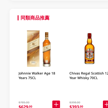
同類商品推薦
Johnnie Walker Age 18
Chivas Regal Scottish 1
Years 75CL
Year Whisky 70CL
$785.00
$398.00
$629
$393
.00
.00