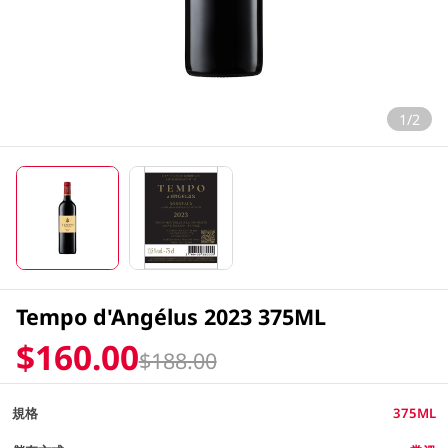
1/2
Tempo d'Angélus 2023 375ML
$160.00
$188.00
規格
375ML