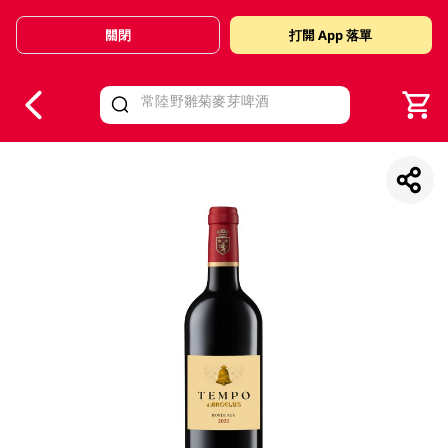
關閉
打開 App 落單
V
alid Until 30 June 2026