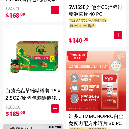
放)
SWISSE 維他命CD鋅紫錐
$248.00
菊泡騰片 40 PC
$168
.00
買2送1(加3件入購物車)
買1件送1件贈品
$140
.00
白蘭氏蟲草雞精樽裝 16 X
2.5OZ (新舊包裝隨機發
放)
$280.00
$185
.00
維多C IMMUNOPRO白金
免疫力配方水溶片 30 PC
買1送1(加2件入購物車)