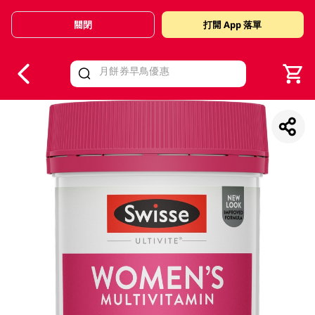
關閉
打開 App 落單
V
alid Until 30 June 2026