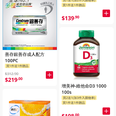
買1件送1件贈品
$139
.90
善存銀善存成人配方
100PC
買1件送1件贈品
$312.90
$219
.00
增美神-維他命D3 1000
100s
買2送1(加3件入購物車)
買1件送1件贈品
$108
.00