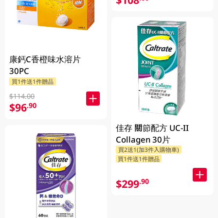
康鈣C香橙味水溶片
30PC
買1件送1件贈品
$114.00
$96
.90
佳存 關節配方 UC-II
Collagen 30片
買2送1(加3件入購物車)
買1件送1件贈品
$299
.90