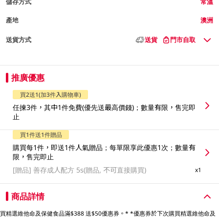
儲存方式
常溫
產地
澳洲
送貨方式
送貨
門市自取
推廣優惠
買2送1(加3件入購物車)
任揀3件，其中1件免費(優先送最高價錢)；數量有限，售完即
止
買1件送1件贈品
購買每1件，即送1件人氣贈品；每單限享此優惠1次；數量有
限，售完即止
[贈品]
善存成人配方 5s(贈品, 不可直接購買)
x1
商品詳情
買精選維他命及保健食品滿$388 送$50優惠券。* *優惠券於下次購買精選維他命及