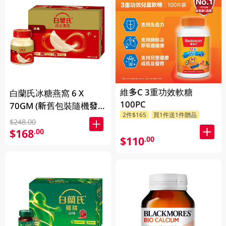
維多C 3重功效軟糖
白蘭氏冰糖燕窩 6 X
100PC
70GM (新舊包裝隨機發
2件$165
買1件送1件贈品
放)
$248.00
$168
.00
$110
.00