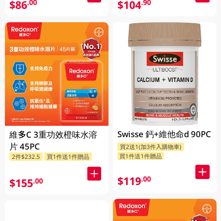
$86
$104
.00
.90
Swisse 鈣+維他命d 90PC
維多C 3重功效橙味水溶
片 45PC
買2送1(加3件入購物車)
買1件送1件贈品
2件$232.5
買1件送1件贈品
$119
.00
$155
.00