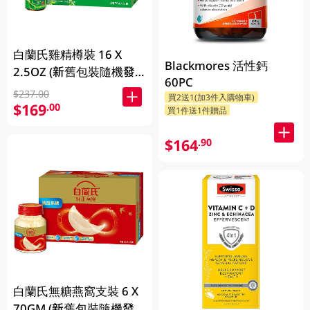
白蘭氏雞精樽裝 16 X
Blackmores 活性鈣
2.5OZ (新舊包裝隨機發
60PC
放)
$237.00
買2送1(加3件入購物車)
$169
.00
買1件送1件贈品
$164
.90
白蘭氏無糖燕窩支裝 6 X
70GM (新舊包裝隨機發