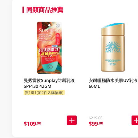
同類商品推薦
曼秀雷敦Sunplay防曬乳液
安耐曬極防水美肌UV乳液
SPF130 42GM
60ML
買1送1(加2件入購物車)
$219.00
$109
$99
.90
.00