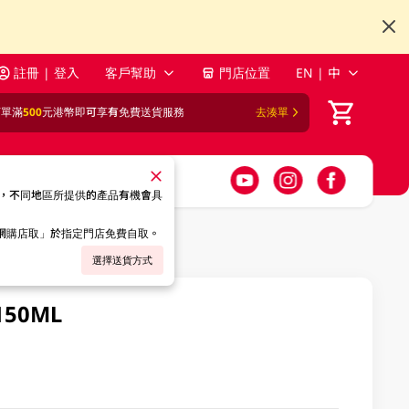
註冊 | 登入
客戶幫助
門店位置
EN | 中
訂單滿
500
元港幣即可享有免費送貨服務
去湊單
，不同地區所提供的產品有機會具
「網購店取」於指定門店免費自取。
選擇送貨方式
150ML