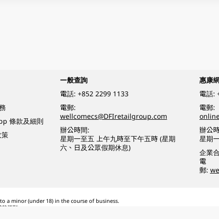
一般查詢
惠康
電話:
+852 2299 1133
電話:
務
電郵:
電郵:
wellcomecs@DFIretailgroup.com
onlin
App 條款及細則
辦公時間:
辦公時
政策
星期一至五 上午九時至下午五時 (星期
星期一
六、日及公眾假期休息)
企業
電
郵:
we
o a minor (under 18) in the course of business.
醉的酒類。