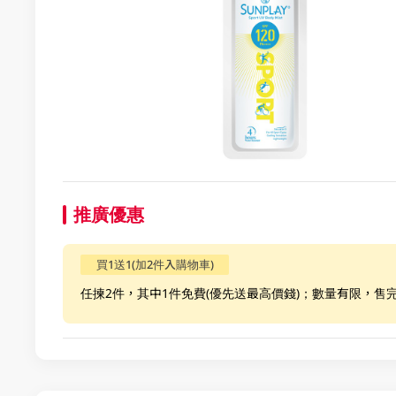
推廣優惠
買1送1(加2件入購物車)
任揀2件，其中1件免費(優先送最高價錢)；數量有限，售