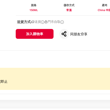
規格
儲存方式
產地
150ML
常溫
China 中
送貨方式
送貨
門市自取
加入購物車
同朋友分享
完即止