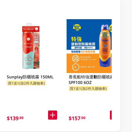
Sunplay防曬噴霧 150ML
香蕉船特強運動防曬噴霧
SPF100 6OZ
買1送1(加2件入購物車)
買1送1(加2件入購物車)
$139
$157
.90
.00