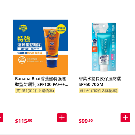
Banana Boat香蕉船特強運
碧柔水凝長效保濕防曬
動型防曬乳 SPF100 PA+++
SPF50 70GM
90ML
買1送1(加2件入購物車)
買1送1(加2件入購物車)
$115
$99
.00
.90