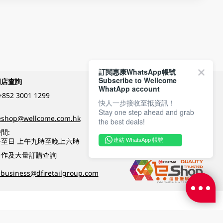
訂閱惠康WhatsApp帳號
Subscribe to Wellcome
網店查詢
付款方式
WhatApp account
+852 3001 1299
快人一步接收至抵資訊！
Stay one step ahead and grab
關注我們
eshop@wellcome.com.hk
the best deals!
間:
至日 上午九時至晚上六時
連結 WhatsApp 帳號
優質纲店認證
合作及大量訂購查詢
business@dfiretailgroup.com
條款及細則
|
私隱政策
|
DFI零售集團