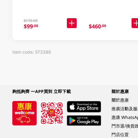
$175.00
$99
$460
.00
.00
Item code: 573386
夠抵夠齊 一APP買到 立即下載
關於惠康
關於惠康
推廣活動及服
惠康 Whats
門市退/換貨
門店位置