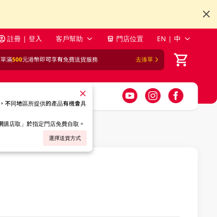
註冊 | 登入
客戶幫助
門店位置
EN | 中
訂單滿
500
元港幣即可享有免費送貨服務
去湊單
，不同地區所提供的產品有機會具
「網購店取」於指定門店免費自取。
選擇送貨方式