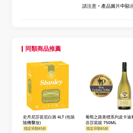
請注意，產品圖片中顯
同類商品推薦
史丹尼莎當尼白酒 4LT (包裝
葡萄之路黃標系列皮卡迪
隨機發放)
谷莎當妮 750ML
指定分類85折
指定分類85折