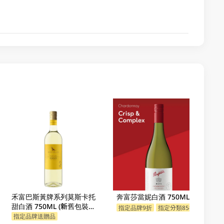
禾富巴斯黃牌系列莫斯卡托
奔富莎當妮白酒 750ML
甜白酒 750ML (新舊包裝隨
指定品牌9折
指定分類85折
機發貨)
指定品牌送贈品