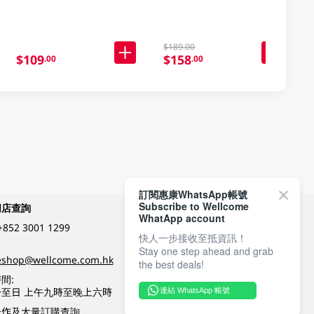
指定分類85折
$189.00
$109
$158
.00
.00
訂閱惠康WhatsApp帳號
Subscribe to Wellcome
網店查詢
付款方式
WhatApp account
+852 3001 1299
快人一步接收至抵資訊！
Stay one step ahead and grab
關注我們
eshop@wellcome.com.hk
the best deals!
間:
至日 上午九時至晚上六時
連結 WhatsApp 帳號
優質纲店認證
合作及大量訂購查詢