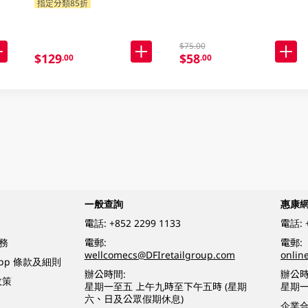
指定分類85折
$75.00
$129
$58
.00
.00
一般查詢
惠康
電話:
+852 2299 1133
電話:
務
電郵:
電郵:
wellcomecs@DFIretailgroup.com
onlin
App 條款及細則
辦公時間:
辦公時
政策
星期一至五 上午九時至下午五時 (星期
星期一
六、日及公眾假期休息)
企業