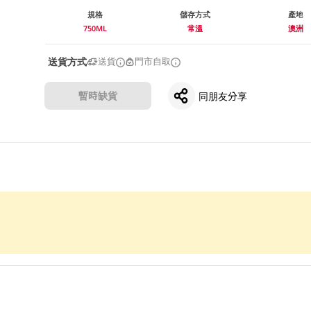
規格
儲存方式
產地
750ML
常溫
澳洲
送貨方式
送貨
門市自取
暫時缺貨
同朋友分享