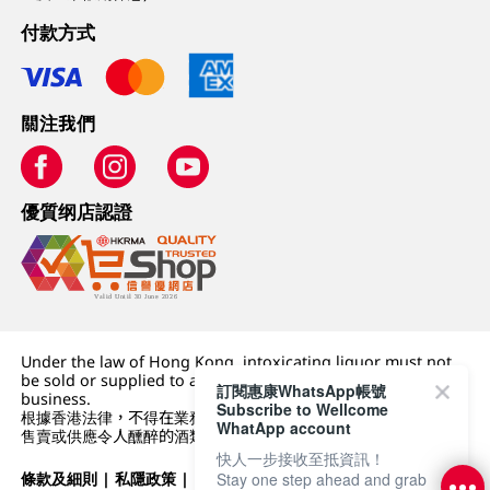
付款方式
關注我們
優質纲店認證
Under the law of Hong Kong, intoxicating liquor must not
be sold or supplied to a minor (under 18) in the course of
訂閱惠康WhatsApp帳號
business.
Subscribe to Wellcome
根據香港法律，不得在業務過程中，向未成年人 (18 歲以下人士)
WhatApp account
售賣或供應令人醺醉的酒類。
快人一步接收至抵資訊！
條款及細則
|
私隱政策
|
DFI零售集團
Stay one step ahead and grab