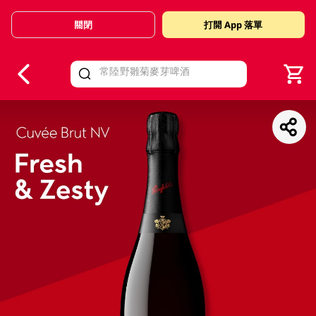
關閉
打開 App 落單
V
alid Until 30 June 2026