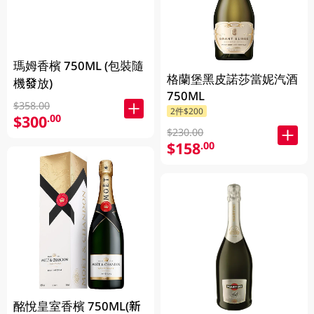
瑪姆香檳 750ML (包裝隨
格蘭堡黑皮諾莎當妮汽酒
機發放)
750ML
$358.00
2件$200
$300
.00
$230.00
$158
.00
酩悅皇室香檳 750ML(新