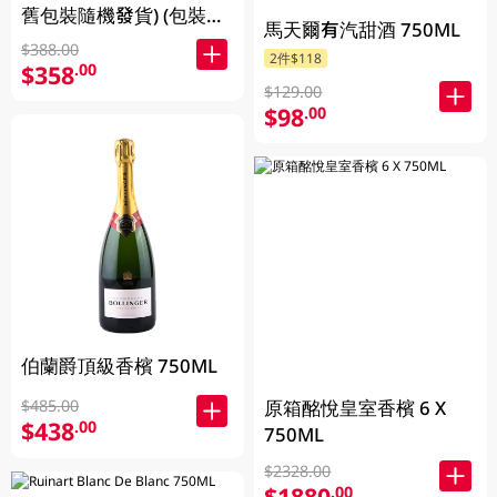
舊包裝隨機發貨) (包裝隨
馬天爾有汽甜酒 750ML
機發放)
$388.00
2件$118
$358
.00
$129.00
$98
.00
伯蘭爵頂級香檳 750ML
原箱酩悅皇室香檳 6 X
$485.00
$438
.00
750ML
$2328.00
$1880
.00