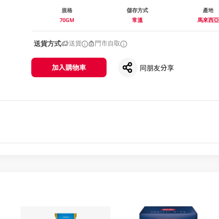
規格
儲存方式
產地
70GM
常溫
馬來西亞
送貨方式
送貨
門市自取
加入購物車
同朋友分享