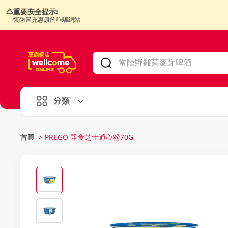
重要安全提示:
慎防冒充惠康的詐騙網站
V
alid Until 30 June 2026
分類
首頁
>
PREGO 即食芝士通心粉70G