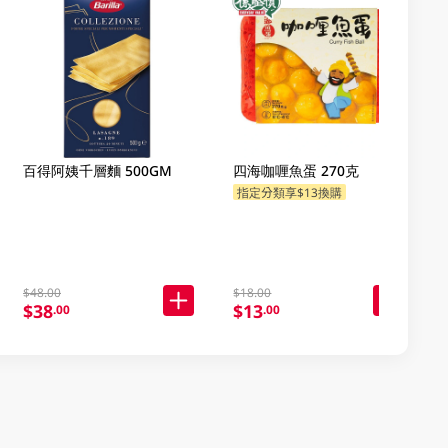
百得阿姨千層麵 500GM
四海咖喱魚蛋 270克
指定分類享$13換購
$48.00
$18.00
$38
$13
.00
.00