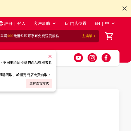
註冊 | 登入
客戶幫助
門店位置
EN | 中
訂單滿
500
元港幣即可享有免費送貨服務
去湊單
，不同地區所提供的產品有機會具
「網購店取」於指定門店免費自取。
選擇送貨方式