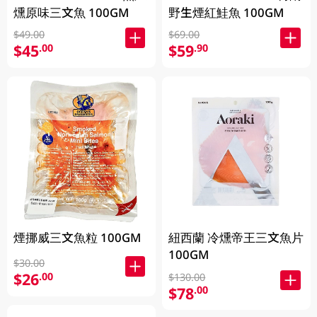
燻原味三文魚 100GM
野生煙紅鮭魚 100GM
$49.00
$69.00
$45
$59
.00
.90
煙挪威三文魚粒 100GM
紐西蘭 冷燻帝王三文魚片
100GM
$30.00
$26
.00
$130.00
$78
.00