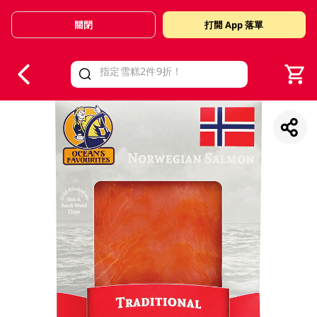
關閉
打開 App 落單
V
alid Until 30 June 2026