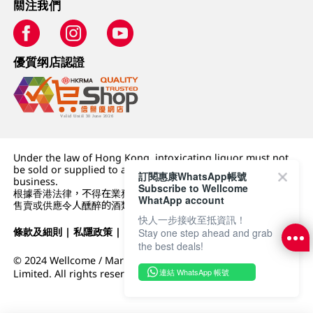
關注我們
優質纲店認證
Under the law of Hong Kong, intoxicating liquor must not
be sold or supplied to a minor (under 18) in the course of
訂閱惠康WhatsApp帳號
business.
Subscribe to Wellcome
根據香港法律，不得在業務過程中，向未成年人 (18 歲以下人士)
WhatApp account
售賣或供應令人醺醉的酒類。
快人一步接收至抵資訊！
條款及細則
|
私隱政策
|
DFI零售集團
Stay one step ahead and grab
the best deals!
© 2024 Wellcome / Market Place. The Dairy Farm Company
連結 WhatsApp 帳號
Limited. All rights reserved.