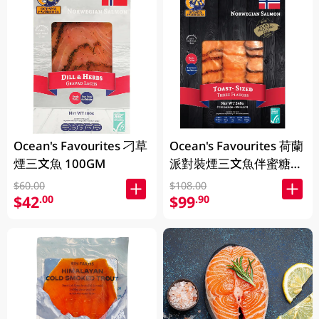
Ocean's Favourites 刁草
Ocean's Favourites 荷蘭
煙三文魚 100GM
派對裝煙三文魚伴蜜糖芥
末醬 248GM
$60.00
$108.00
$42
$99
.00
.90