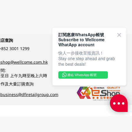
訂閱惠康WhatsApp帳號
Subscribe to Wellcome
網店查詢
付款方式
WhatApp account
+852 3001 1299
快人一步接收至抵資訊！
Stay one step ahead and grab
關注我們
eshop@wellcome.com.hk
the best deals!
間:
至日 上午九時至晚上六時
連結 WhatsApp 帳號
優質纲店認證
合作及大量訂購查詢
business@dfiretailgroup.com
條款及細則
|
私隱政策
|
DFI零售集團