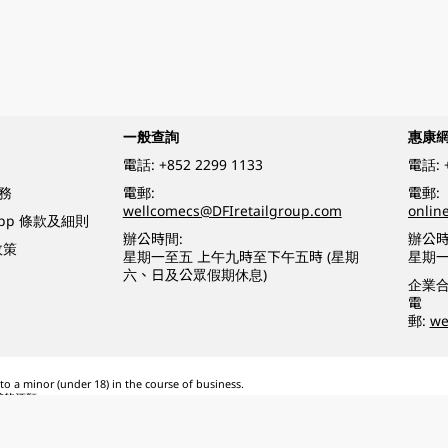
一般查詢
惠康
電話:
+852 2299 1133
電話:
務
電郵:
電郵:
wellcomecs@DFIretailgroup.com
onlin
App 條款及細則
辦公時間:
辦公時
政策
星期一至五 上午九時至下午五時 (星期
星期一
六、日及公眾假期休息)
企業
電
郵:
we
o a minor (under 18) in the course of business.
醉的酒類。
eserved.