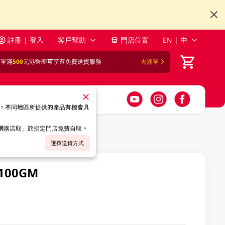
註冊 | 登入
客戶幫助
門店位置
EN | 中
訂單滿
500
元港幣即可享有免費送貨服務
去湊單
，不同地區所提供的產品有機會具
「網購店取」於指定門店免費自取。
選擇送貨方式
 100GM