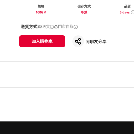
規格
儲存方式
品質
100GM
冷凍
5 days
送貨方式
送貨
門市自取
加入購物車
同朋友分享