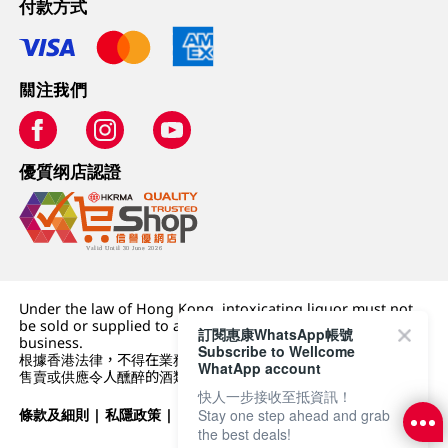
付款方式
關注我們
優質纲店認證
Under the law of Hong Kong, intoxicating liquor must not
be sold or supplied to a minor (under 18) in the course of
訂閱惠康WhatsApp帳號
business.
Subscribe to Wellcome
根據香港法律，不得在業務過程中，向未成年人 (18 歲以下人士)
WhatApp account
售賣或供應令人醺醉的酒類。
快人一步接收至抵資訊！
條款及細則
|
私隱政策
|
DFI零售集團
Stay one step ahead and grab
the best deals!