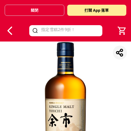
關閉
打開 App 落單
V
alid Until 30 June 2026