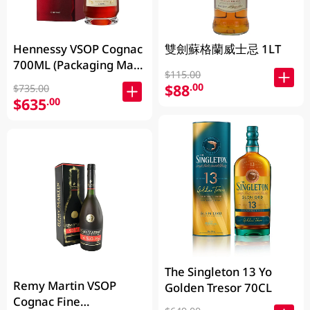
Hennessy VSOP Cognac
雙劍蘇格蘭威士忌 1LT
700ML (Packaging May
$115.00
Vary )
$88
.00
$735.00
$635
.00
The Singleton 13 Yo
Remy Martin VSOP
Golden Tresor 70CL
Cognac Fine