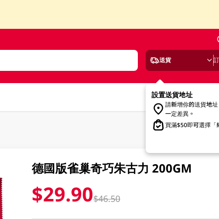
送貨
設置送貨地址
請新增你的送貨地址
一定差異。
買滿$50即可選擇
德國版雀巢奇巧朱古力 200GM
$29.90
$46.50