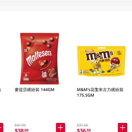
裝
麥提莎繽紛裝 144GM
M&M's花生朱古力繽紛裝
175.5GM
$41.00
$37.50
$38
$36
.00
.50