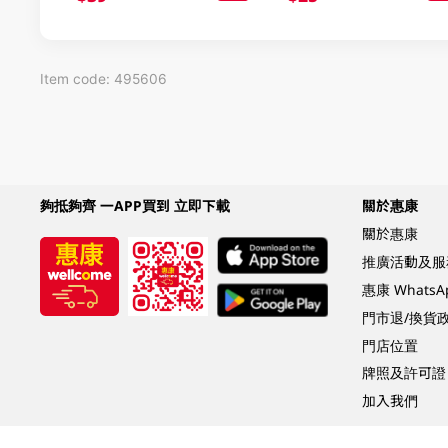
Item code: 495606
夠抵夠齊 一APP買到 立即下載
關於惠康
關於惠康
推廣活動及服
惠康 Whats
門市退/換貨
門店位置
牌照及許可證
加入我們