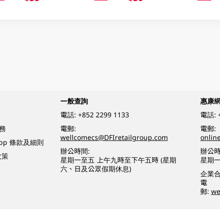
一般查詢
惠康
電話:
+852 2299 1133
電話:
務
電郵:
電郵:
wellcomecs@DFIretailgroup.com
onlin
App 條款及細則
辦公時間:
辦公時
政策
星期一至五 上午九時至下午五時 (星期
星期一
六、日及公眾假期休息)
企業
電
郵:
we