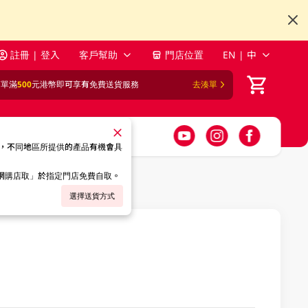
註冊 | 登入
客戶幫助
門店位置
EN | 中
訂單滿
500
元港幣即可享有免費送貨服務
去湊單
，不同地區所提供的產品有機會具
「網購店取」於指定門店免費自取。
選擇送貨方式