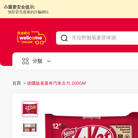
重要安全提示:
慎防冒充惠康的詐騙網站
V
alid Until 30 June 2026
分類
首頁
>
德國版雀巢奇巧朱古力 200GM