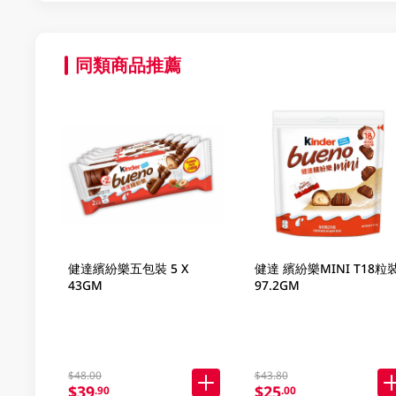
同類商品推薦
健達繽紛樂五包裝 5 X
健達 繽紛樂MINI T18粒
43GM
97.2GM
$48.00
$43.80
$39
$25
.90
.00