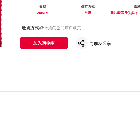
規格
儲存方式
產
200GM
常溫
圖片產區只供參考,
送貨方式
送貨
門市自取
加入購物車
同朋友分享