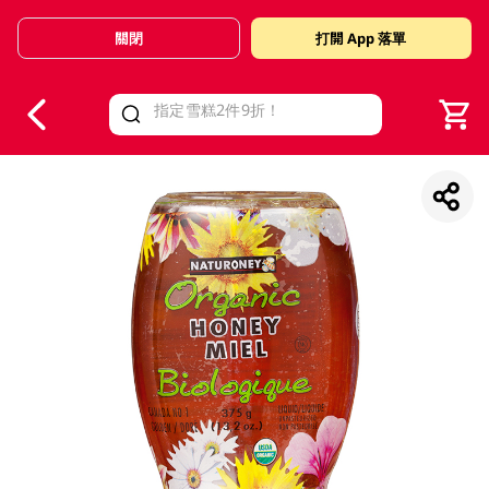
關閉
打開 App 落單
V
alid Until 30 June 2026