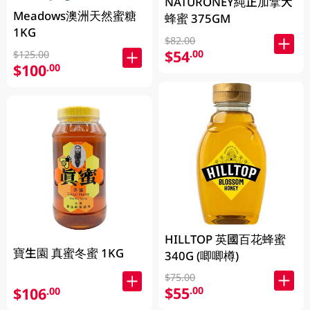
NATURONEY純正加拿大
Meadows澳洲天然蜜糖
蜂蜜 375GM
1KG
$82.00
$54
.00
$125.00
$100
.00
HILLTOP 英國百花蜂蜜
寶生園 真蜜冬蜜 1KG
340G (唧唧樽)
$75.00
$55
.00
$106
.00