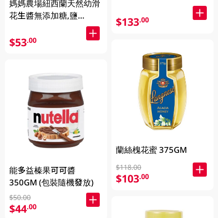
媽媽農場紐西蘭天然幼滑
花生醬無添加糖,鹽
$133
.00
380GM
$53
.00
蘭絲槐花蜜 375GM
$118.00
能多益榛果可可醬
$103
.00
350GM (包裝隨機發放)
$50.00
$44
.00