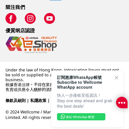
關注我們
優質纲店認證
Under the law of Hong Kong, intoxicating liquor must not
be sold or supplied to a minor (under 18) in the course of
訂閱惠康WhatsApp帳號
business.
Subscribe to Wellcome
根據香港法律，不得在業務過程中，向未成年人 (18 歲以下人士)
WhatApp account
售賣或供應令人醺醉的酒類。
快人一步接收至抵資訊！
Stay one step ahead and grab
條款及細則
|
私隱政策
|
DFI零售集團
the best deals!
© 2024 Wellcome / Market Place. The Dairy Farm Company
連結 WhatsApp 帳號
Limited. All rights reserved.