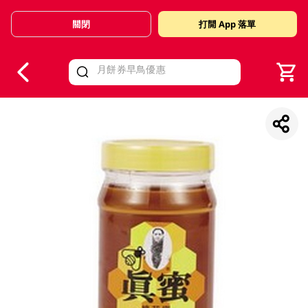
關閉
打開 App 落單
V
alid Until 30 June 2026