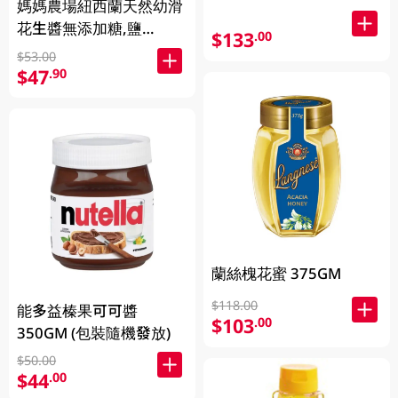
媽媽農場紐西蘭天然幼滑
花生醬無添加糖,鹽
$133
.00
380GM
$53.00
$47
.90
蘭絲槐花蜜 375GM
$118.00
能多益榛果可可醬
$103
.00
350GM (包裝隨機發放)
$50.00
$44
.00