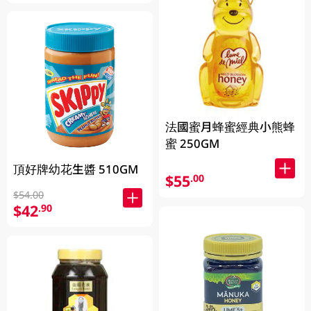
法國蜜月蜂蜜經典小熊蜂
蜜 250GM
頂好牌幼花生醬 510GM
$55
.00
$54.00
$42
.90