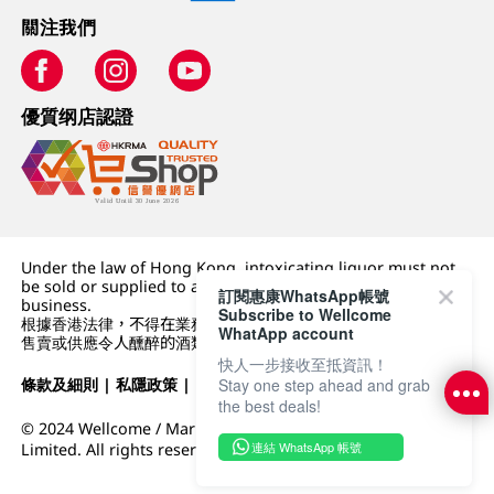
關注我們
優質纲店認證
Under the law of Hong Kong, intoxicating liquor must not
be sold or supplied to a minor (under 18) in the course of
訂閱惠康WhatsApp帳號
business.
Subscribe to Wellcome
根據香港法律，不得在業務過程中，向未成年人 (18 歲以下人士)
WhatApp account
售賣或供應令人醺醉的酒類。
快人一步接收至抵資訊！
Stay one step ahead and grab
條款及細則
|
私隱政策
|
DFI零售集團
the best deals!
© 2024 Wellcome / Market Place. The Dairy Farm Company
連結 WhatsApp 帳號
Limited. All rights reserved.