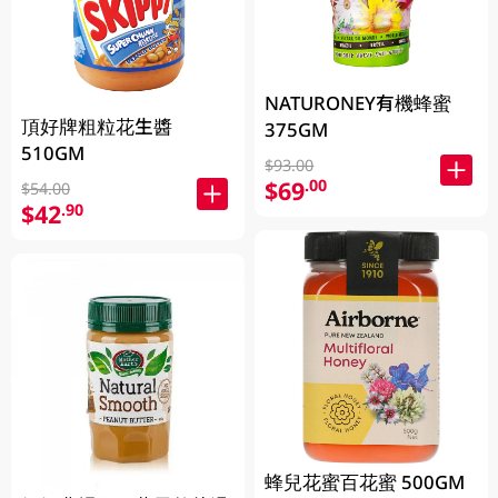
NATURONEY有機蜂蜜
頂好牌粗粒花生醬
375GM
510GM
$93.00
$69
.00
$54.00
$42
.90
蜂兒花蜜百花蜜 500GM