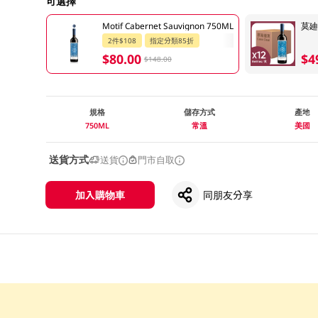
可選擇
Motif Cabernet Sauvignon 750ML
莫廸
2件$108
指定分類85折
$80.00
$4
$148.00
規格
儲存方式
產地
750ML
常溫
美國
送貨方式
送貨
門市自取
加入購物車
同朋友分享