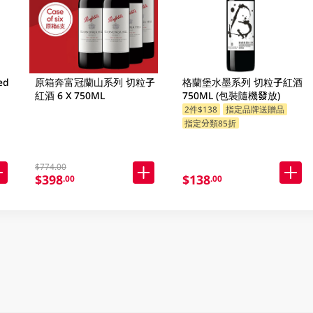
ed
原箱奔富冠蘭山系列 切粒子
格蘭堡水墨系列 切粒子紅酒
紅酒 6 X 750ML
750ML (包裝隨機發放)
2件$138
指定品牌送贈品
指定分類85折
$774.00
$398
$138
.00
.00