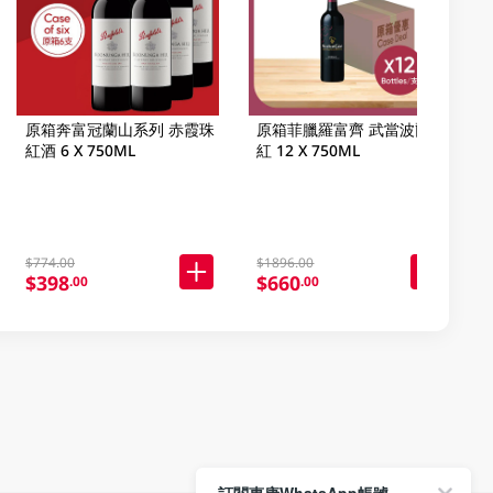
原箱奔富冠蘭山系列 赤霞珠
原箱菲臘羅富齊 武當波爾多
紅酒 6 X 750ML
紅 12 X 750ML
$774.00
$1896.00
$398
$660
.00
.00