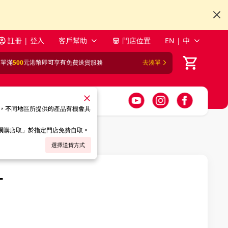
註冊 | 登入
客戶幫助
門店位置
EN | 中
訂單滿
500
元港幣即可享有免費送貨服務
去湊單
，不同地區所提供的產品有機會具
「網購店取」於指定門店免費自取。
選擇送貨方式
L