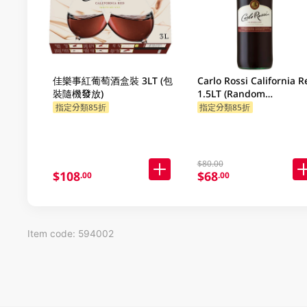
佳樂事紅葡萄酒盒裝 3LT (包
Carlo Rossi California R
裝隨機發放)
1.5LT (Random
Packaging)
指定分類85折
指定分類85折
$80.00
$108
$68
.00
.00
Item code: 594002