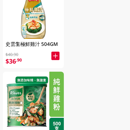
史雲生極鮮雞汁 504GM
$40.90
$36
.90