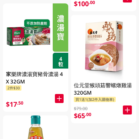
$100
.00
家樂牌濃湯寶豬骨濃湯 4
X 32GM
位元堂猴頭菇響螺燉雞湯
2件$30
320GM
買1送1(加2件入購物車)
$17
.50
$79.00
$65
.00