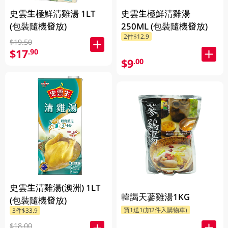
史雲生極鮮清雞湯 1LT
史雲生極鮮清雞湯
(包裝隨機發放)
250ML (包裝隨機發放)
2件$12.9
$19.50
$17
.90
$9
.00
史雲生清雞湯(澳洲) 1LT
韓謁天蔘雞湯1KG
(包裝隨機發放)
買1送1(加2件入購物車)
3件$33.9
$18.00