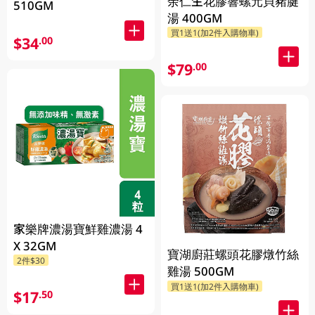
余仁生花膠響螺元貝豬腱
510GM
湯 400GM
買1送1(加2件入購物車)
$34
.00
$79
.00
家樂牌濃湯寶鮮雞濃湯 4
X 32GM
寶湖廚莊螺頭花膠燉竹絲
2件$30
雞湯 500GM
買1送1(加2件入購物車)
$17
.50