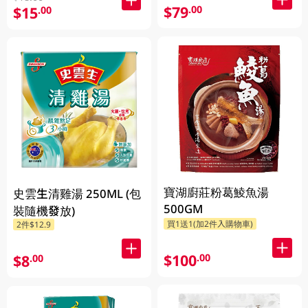
$79
.00
$15
.00
寶湖廚莊粉葛鯪魚湯
史雲生清雞湯 250ML (包
500GM
裝隨機發放)
買1送1(加2件入購物車)
2件$12.9
$100
.00
$8
.00