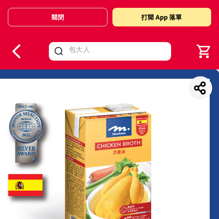
關閉
打開 App 落單
V
alid Until 30 June 2026