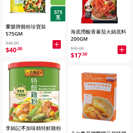
家樂牌雞粉珍寶裝
海底撈酸香蕃茄火鍋底料
575GM
200GM
$46.00
$50.00
$40
.00
$17
.50
李錦記不加味精特鮮雞粉