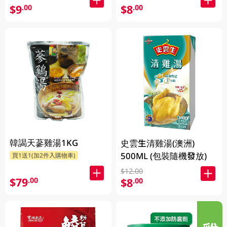
$9
$8
.00
.00
韓謁天蔘雞湯1KG
史雲生清雞湯(澳洲)
500ML (包裝隨機發放)
買1送1(加2件入購物車)
$12.00
$79
.00
$8
.00