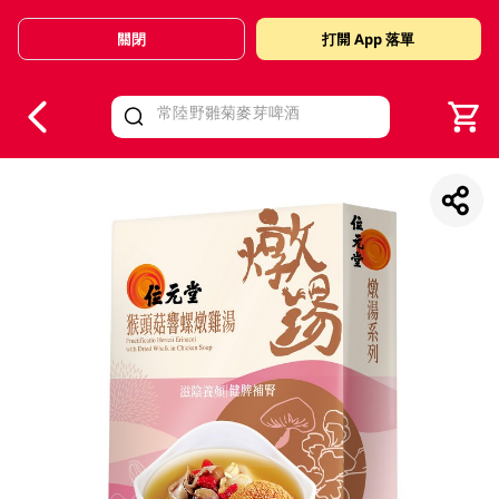
關閉
打開 App 落單
V
alid Until 30 June 2026