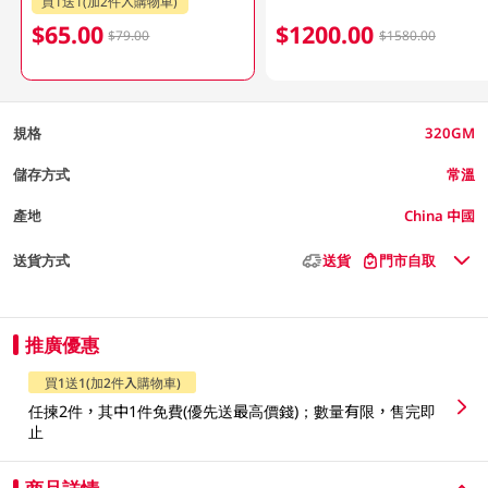
買1送1(加2件入購物車)
$65.00
$1200.00
$79.00
$1580.00
規格
320GM
儲存方式
常溫
產地
China 中國
送貨方式
送貨
門市自取
推廣優惠
買1送1(加2件入購物車)
任揀2件，其中1件免費(優先送最高價錢)；數量有限，售完即
止