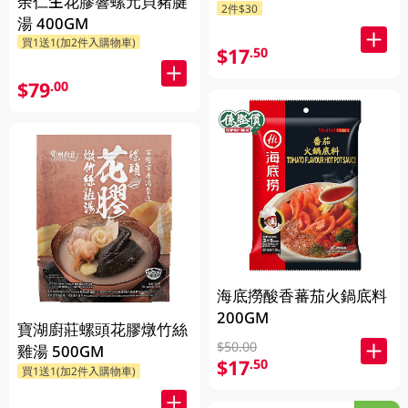
余仁生花膠響螺元貝豬腱
2件$30
湯 400GM
買1送1(加2件入購物車)
$17
.50
$79
.00
海底撈酸香蕃茄火鍋底料
200GM
寶湖廚莊螺頭花膠燉竹絲
$50.00
雞湯 500GM
$17
.50
買1送1(加2件入購物車)