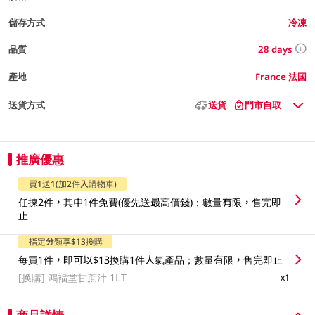
儲存方式
冷凍
28 days
品質
產地
France 法國
送貨方式
送貨
門市自取
推廣優惠
買1送1(加2件入購物車)
任揀2件，其中1件免費(優先送最高價錢)；數量有限，售完即
止
指定分類享$13換購
每買1件，即可以$13換購1件人氣產品；數量有限，售完即止
[换購]
鴻褔堂甘蔗汁 1LT
x1