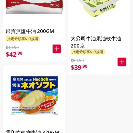
銀寶無鹽牛油 200GM
大公司牛油果油軟牛油
指定分類享$13換購
200克
$49.90
指定分類享$13換購
$42
.90
$59.50
$39
.90
雪印軟植物牛油 320GM