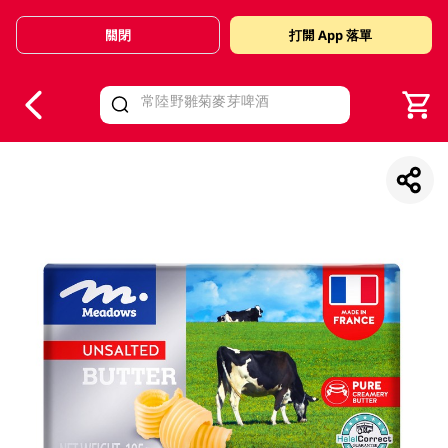
關閉
打開 App 落單
V
alid Until 30 June 2026