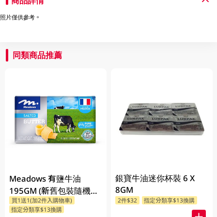
商品詳情
照片僅供參考。
同類商品推薦
銀寶牛油迷你杯裝 6 X
Meadows 有鹽牛油
8GM
195GM (新舊包裝隨機發
買1送1(加2件入購物車)
2件$32
指定分類享$13換購
貨)
指定分類享$13換購