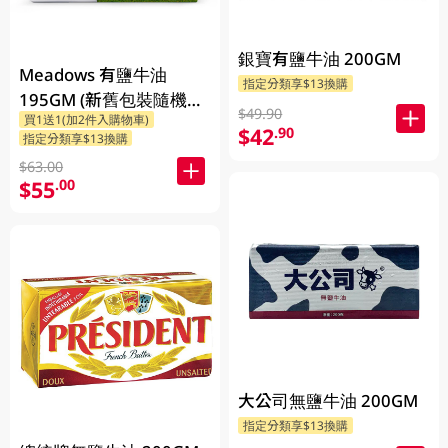
銀寶有鹽牛油 200GM
Meadows 有鹽牛油
指定分類享$13換購
195GM (新舊包裝隨機發
$49.90
買1送1(加2件入購物車)
貨)
$42
.90
指定分類享$13換購
$63.00
$55
.00
大公司無鹽牛油 200GM
指定分類享$13換購