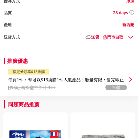
儲存方式
冷凍
28 days
品質
產地
新西蘭
送貨方式
送貨
門市自取
推廣優惠
指定分類享$13換購
每買1件，即可以$13換購1件人氣產品；數量有限，售完即止
[换購]
鴻褔堂甘蔗汁 1LT
售罄
同類商品推薦