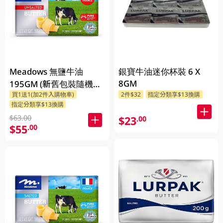
Meadows 無鹽牛油
銀寶牛油迷你杯裝 6 X
8GM
195GM (新舊包裝隨機發
買1送1(加2件入購物車)
2件$32
指定分類享$13換購
貨)
指定分類享$13換購
$63.00
$23
.00
$55
.00