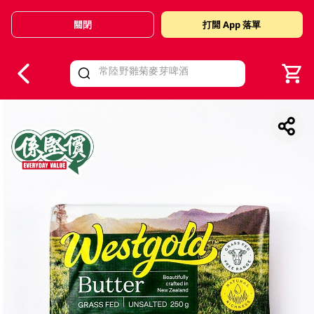
關閉
打開 App 落單
V
alid Until 30 June 2026