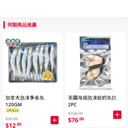
同類商品推薦
加拿大急凍多春魚
美國海捕急凍銀鱈魚扒
120GM
2PC
2件$24
$108.00
$76
.00
$30.00
$12
.90