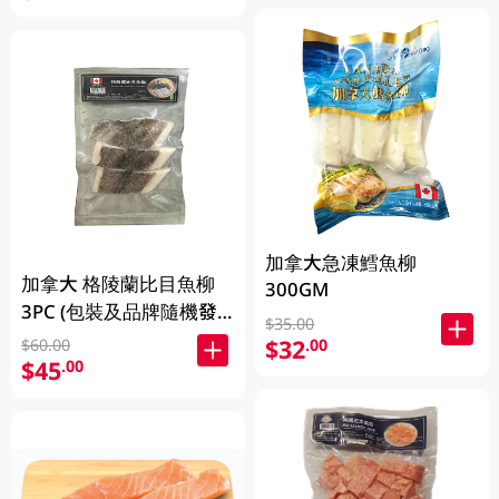
加拿大急凍鱈魚柳
加拿大 格陵蘭比目魚柳
300GM
3PC (包裝及品牌隨機發
$35.00
放)
$32
.00
$60.00
$45
.00