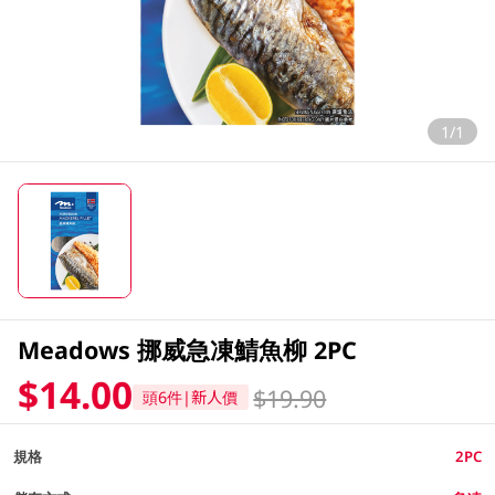
1/1
Meadows 挪威急凍鯖魚柳 2PC
$14.00
$19.90
頭6件|新人價
規格
2PC