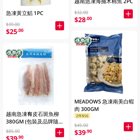
越南急凍海捕木棉魚 2PC
急凍黃立鯧 1PC
$32.00
$28
.00
$39.00
$25
.00
MEADOWS 急凍南美白蝦
肉 300GM
越南急凍有皮石斑魚柳
2件$56
380GM (包裝及品牌隨機
$45.00
發放)
$39
.90
$85.00
$39
.90