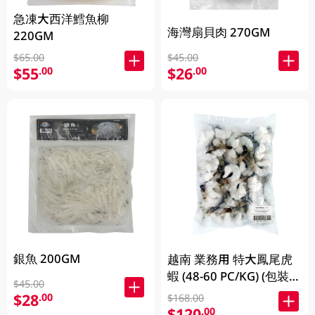
急凍大西洋鱈魚柳
海灣扇貝肉 270GM
220GM
$45.00
$65.00
$26
$55
.00
.00
銀魚 200GM
越南 業務用 特大鳳尾虎
蝦 (48-60 PC/KG) (包裝及
$45.00
品牌隨機發放)
$28
.00
$168.00
$120
.00