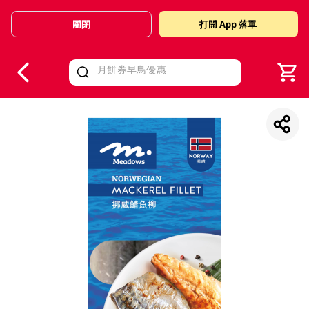
關閉
打開 App 落單
V
alid Until 30 June 2026