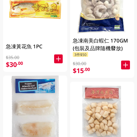
急凍南美白蝦仁 170GM
急凍黃花魚 1PC
(包裝及品牌隨機發放)
3件$50
$35.00
$30
.00
$30.00
$15
.00