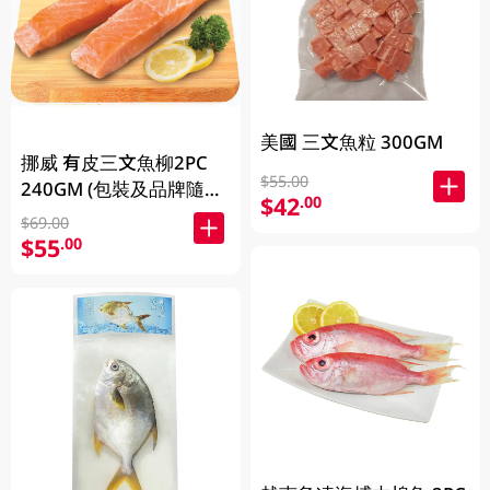
美國 三文魚粒 300GM
挪威 有皮三文魚柳2PC
$55.00
240GM (包裝及品牌隨機
$42
.00
發放)
$69.00
$55
.00