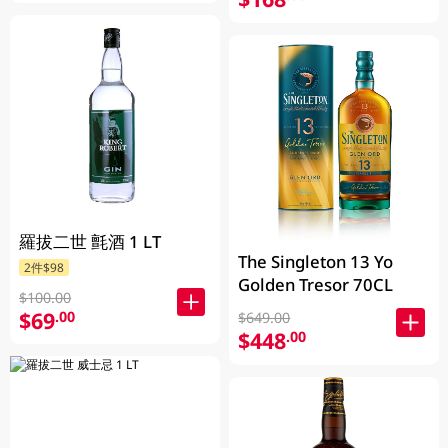
羅拔二世 氈酒 1 LT
The Singleton 13 Yo
2件$98
Golden Tresor 70CL
$100.00
$69
.00
$649.00
$448
.00