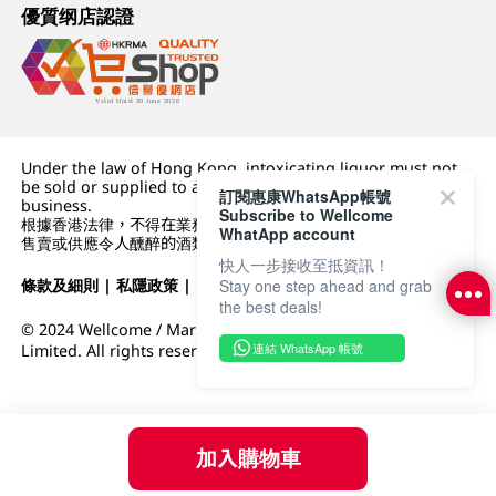
優質纲店認證
Under the law of Hong Kong, intoxicating liquor must not
be sold or supplied to a minor (under 18) in the course of
訂閱惠康WhatsApp帳號
business.
Subscribe to Wellcome
根據香港法律，不得在業務過程中，向未成年人 (18 歲以下人士)
WhatApp account
售賣或供應令人醺醉的酒類。
快人一步接收至抵資訊！
條款及細則
|
私隱政策
|
DFI零售集團
Stay one step ahead and grab
the best deals!
© 2024 Wellcome / Market Place. The Dairy Farm Company
連結 WhatsApp 帳號
Limited. All rights reserved.
加入購物車