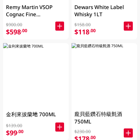
Remy Martin VSOP
Dewars White Label
Cognac Fine
Whisky 1LT
Champagne 700ML
$900.00
$158.00
$598
$118
.00
.00
龐貝藍鑽石特級氈酒
金利來拔蘭地 700ML
750ML
$139.00
$99
.00
$230.00
$178
.00