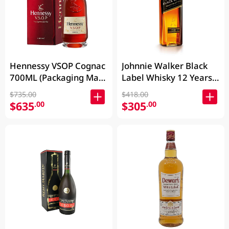
Hennessy VSOP Cognac
Johnnie Walker Black
700ML (Packaging May
Label Whisky 12 Years
Vary )
700ML
$735.00
$418.00
$635
$305
.00
.00