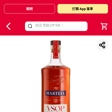
關閉
打開 App 落單
V
alid Until 30 June 2026