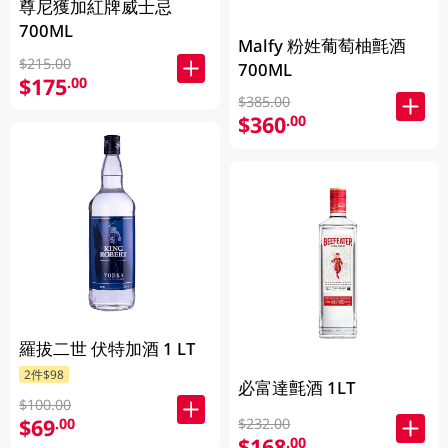
尊尼獲加紅牌威士忌
700ML
Malfy 粉姓葡萄柚氈酒
$215.00
700ML
$175
.00
$385.00
$360
.00
羅拔二世 伏特加酒 1 LT
2件$98
必富達氈酒 1LT
$100.00
$69
.00
$232.00
$168
.00