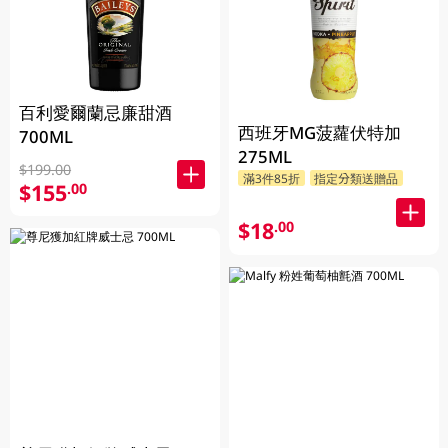
百利愛爾蘭忌廉甜酒
西班牙MG菠蘿伏特加
700ML
275ML
$199.00
滿3件85折
指定分類送贈品
$155
.00
$18
.00