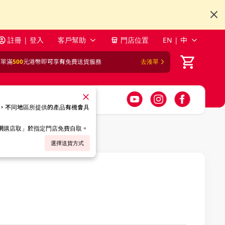
註冊 | 登入
客戶幫助
門店位置
EN | 中
訂單滿
500
元港幣即可享有免費送貨服務
去湊單
，不同地區所提供的產品有機會具
「網購店取」於指定門店免費自取。
選擇送貨方式