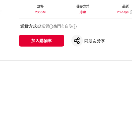
規格
儲存方式
品質
230GM
冷凍
20 days
送貨方式
送貨
門市自取
加入購物車
同朋友分享