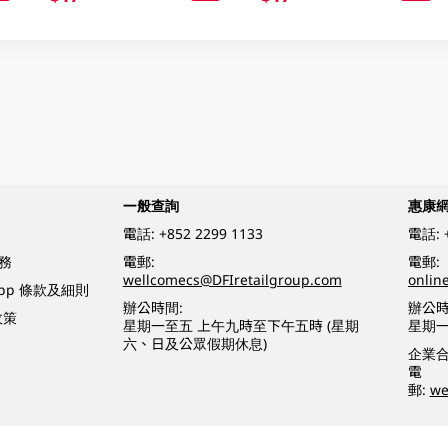
一般查詢
惠康
電話:
+852 2299 1133
電話:
務
電郵:
電郵:
wellcomecs@DFIretailgroup.com
onlin
App 條款及細則
辦公時間:
辦公時
政策
星期一至五 上午九時至下午五時 (星期
星期一
六、日及公眾假期休息)
企業
電
郵:
we