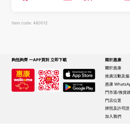
Item code: 480012
夠抵夠齊 一APP買到 立即下載
關於惠康
關於惠康
推廣活動及服
惠康 Whats
門市退/換貨
門店位置
牌照及許可證
加入我們