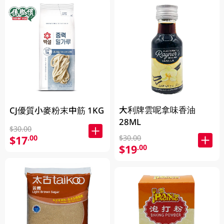
大利牌雲呢拿味香油
CJ優質小麥粉末中筋 1KG
28ML
$30.00
$17
$30.00
.00
$19
.00