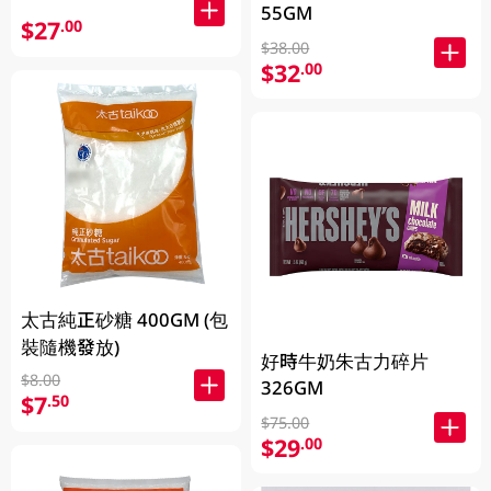
55GM
$27
.00
$38.00
$32
.00
太古純正砂糖 400GM (包
裝隨機發放)
好時牛奶朱古力碎片
$8.00
326GM
$7
.50
$75.00
$29
.00