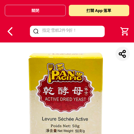
關閉
打開 App 落單
V
alid Until 30 June 2026