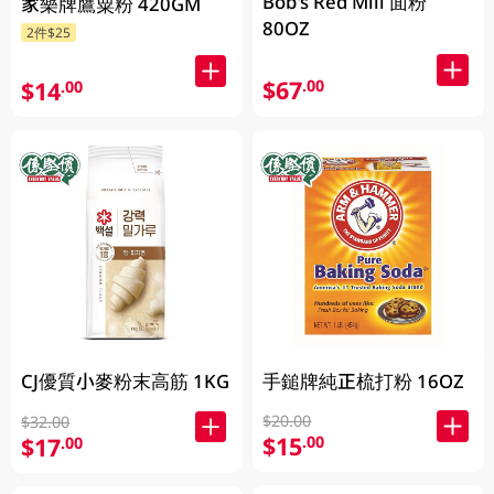
Bob's Red Mill 面粉
家樂牌鷹粟粉 420GM
80OZ
2件$25
$67
.00
$14
.00
手鎚牌純正梳打粉 16OZ
CJ優質小麥粉末高筋 1KG
$20.00
$32.00
$15
.00
$17
.00