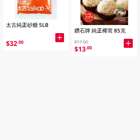
太古純正砂糖 5LB
鑽石牌 純正椰茸 85克
$32
$17.00
.00
$13
.00