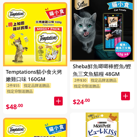
Sheba鮮魚唧唧棒鰹魚/鰹
Temptations貓小食火烤
魚三文魚貓糧 48GM
嫩雞口味 160GM
2件$30
指定品牌送贈品
2件$55
指定品牌送贈品
指定分類送贈品
指定分類送贈品
$24
.00
$48
.00