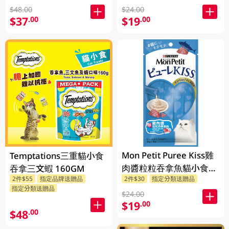
$48.00
$24.00
$37
$19
.00
.00
Mon Petit Puree Kiss雞
Temptations三重貓小食
肉醬粒粒吞拿魚貓小食
吞拿三文蝦 160GM
2件$55
指定品牌送贈品
2件$30
指定分類送贈品
40GM
指定分類送贈品
$24.00
$19
.00
$48
.00