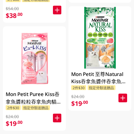
$54.00
$38
.00
Mon Petit 至尊Natural
Kiss吞拿魚醬伴吞拿魚肉
粒貓糧 40GM
2件$30
指定分類送贈品
Mon Petit Puree Kiss吞
$24.00
拿魚醬粒粒吞拿魚肉貓小
$19
.00
2件$30
指定分類送贈品
食 40GM
$24.00
$19
.00