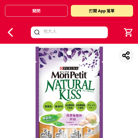
關閉
打開 App 落單
V
alid Until 30 June 2026