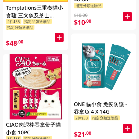
指定分類送贈品
Temptations三重奏貓小
食雞,三文魚及芝士
$18.00
$10
.00
2件$55
指定品牌送贈品
160GM
指定分類送贈品
$48
.00
ONE 貓小食 免疫防護 -
吞拿魚 4 X 14G
2件$33
指定分類送贈品
CIAO肉泥棒吞拿帶子貓
小食 10PC
$21
.00
3件$88
指定分類送贈品