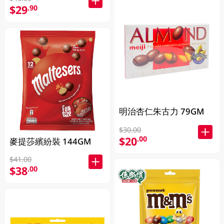
$29
.90
明治杏仁朱古力 79GM
$30.00
$20
.00
麥提莎繽紛裝 144GM
$41.00
$38
.00