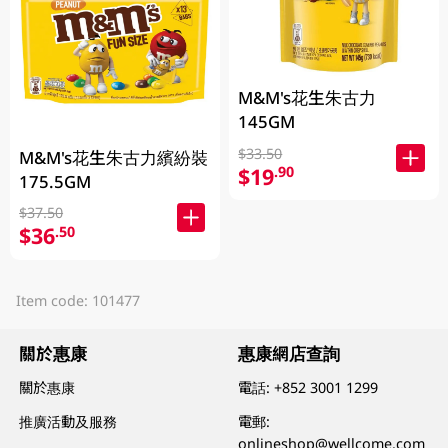
M&M's花生朱古力
145GM
$33.50
M&M's花生朱古力繽紛裝
$19
.90
175.5GM
$37.50
$36
.50
Item code: 101477
關於惠康
惠康網店查詢
關於惠康
電話:
+852 3001 1299
推廣活動及服務
電郵:
onlineshop@wellcome.com