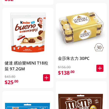
金莎朱古力 30PC
健達 繽紛樂MINI T18粒
$156.00
裝 97.2GM
$138
.00
$43.80
$25
.00