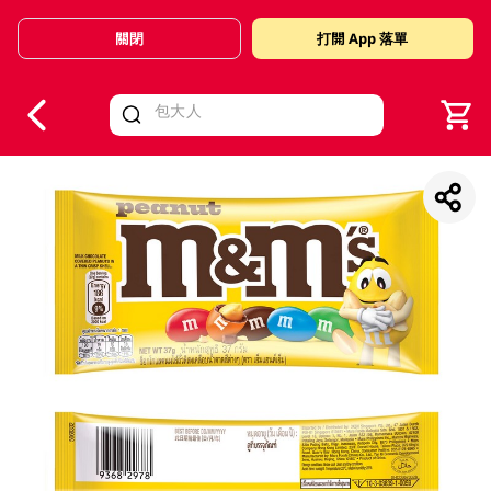
關閉
打開 App 落單
V
alid Until 30 June 2026