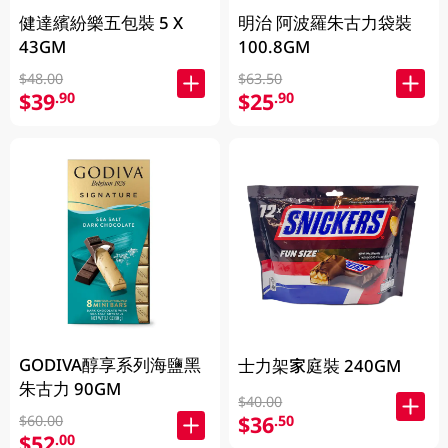
健達繽紛樂五包裝 5 X
明治 阿波羅朱古力袋裝
43GM
100.8GM
$48.00
$63.50
$39
$25
.90
.90
GODIVA醇享系列海鹽黑
士力架家庭裝 240GM
朱古力 90GM
$40.00
$36
.50
$60.00
$52
.00