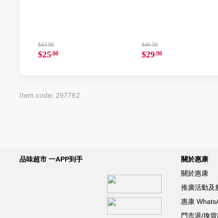
$43.80
$46.50
$25
$29
.00
.90
Item code: 297762
品味超市 一APP到手
關於惠康
關於惠康
推廣活動及
惠康 What
門市退/換