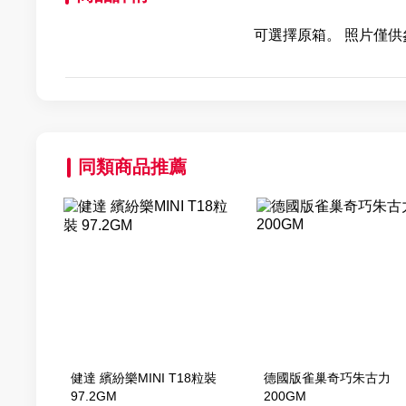
可選擇原箱。 照片僅供
同類商品推薦
健達 繽紛樂MINI T18粒裝
德國版雀巢奇巧朱古力
97.2GM
200GM