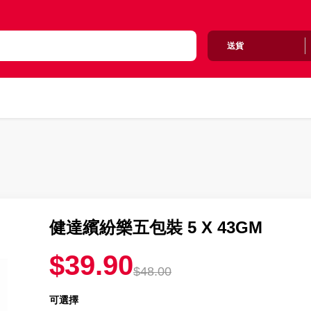
送貨
健達繽紛樂五包裝 5 X 43GM
$39.90
$48.00
可選擇