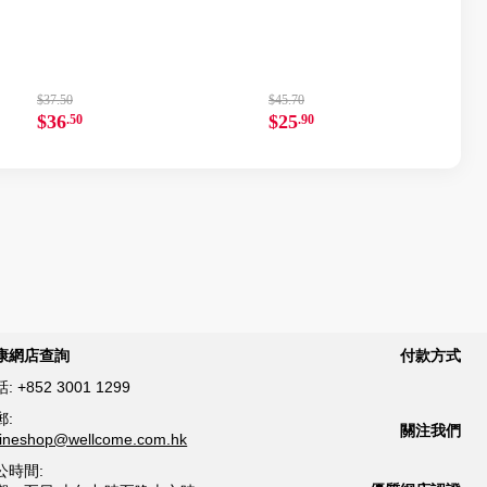
$37.50
$45.70
$36
$25
.50
.90
康網店查詢
付款方式
話:
+852 3001 1299
郵:
關注我們
lineshop@wellcome.com.hk
公時間: