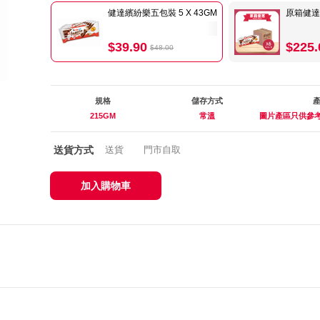
健達繽紛樂五包裝 5 X 43GM
原箱健達 
$39.90
$225.
$48.00
規格
儲存方式
215GM
常溫
圖片產區只供參考
送貨方式
送貨
門市自取
加入購物車