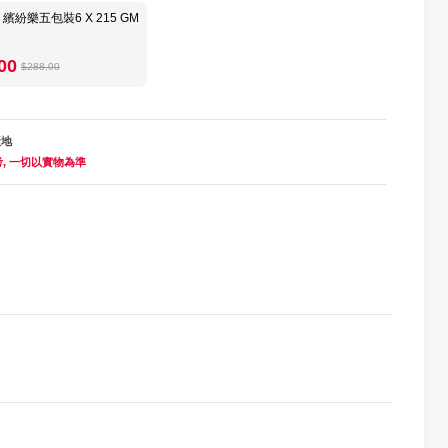
繽紛樂五包裝6 X 215 GM
00
$288.00
產地
, 一切以實物為準