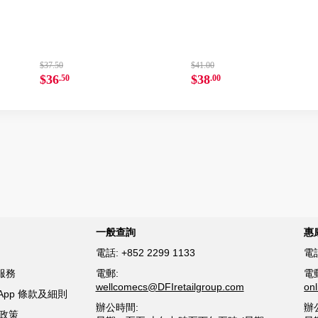
$37.50
$41.00
$36
$38
.50
.00
一般查詢
惠
電話:
+852 2299 1133
電
服務
電郵:
電
wellcomecs@DFIretailgroup.com
on
sApp 條款及細則
辦公時間:
辦
貨政策