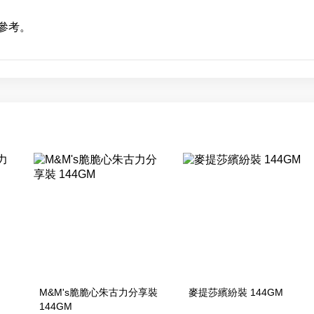
參考。
M&M's脆脆心朱古力分享裝
麥提莎繽紛裝 144GM
144GM