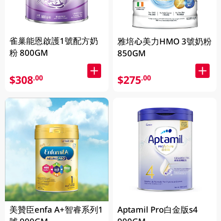
雀巢能恩啟護1號配方奶
雅培心美力HMO 3號奶粉
粉 800GM
850GM
$308
$275
.00
.00
美贊臣enfa A+智睿系列1
Aptamil Pro白金版s4