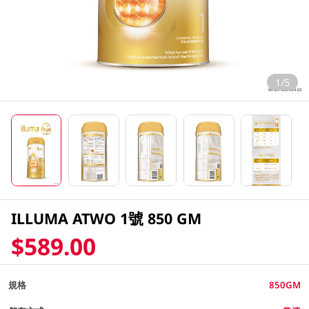
1/5
ILLUMA ATWO 1號 850 GM
$589.00
規格
850GM