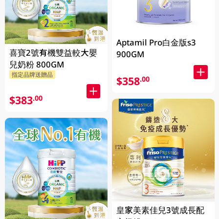
Aptamil Pro白金版s3
喜寶2號有機雙益較大嬰
900GM
兒奶粉 800GM
指定品牌送贈品
$358
.00
$383
.00
皇家美素佳兒3號成長配