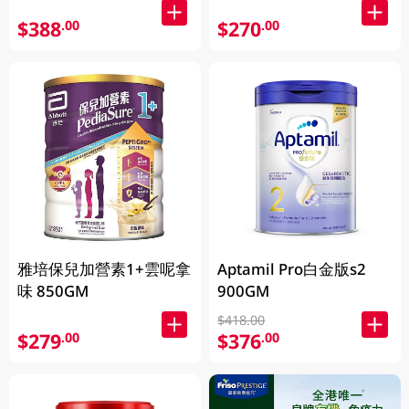
$388
$270
.00
.00
雅培保兒加營素1+雲呢拿
Aptamil Pro白金版s2
味 850GM
900GM
$418.00
$279
$376
.00
.00