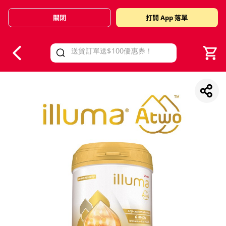
關閉
打開 App 落單
V
alid Until 30 June 2026