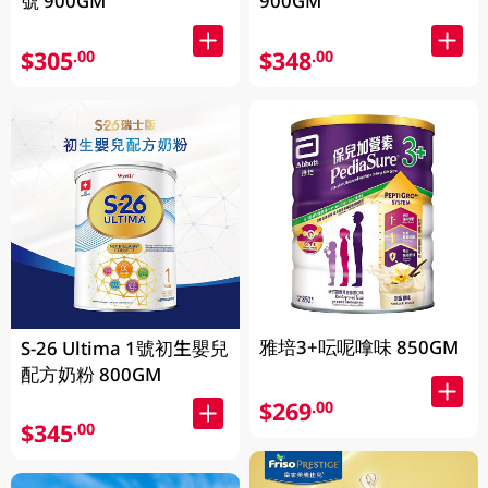
號 900GM
900GM
$305
$348
.00
.00
雅培3+呍呢嗱味 850GM
S-26 Ultima 1號初生嬰兒
配方奶粉 800GM
$269
.00
$345
.00