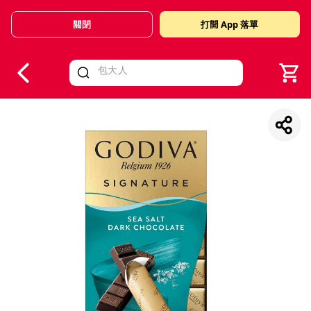
關閉
打開 App 落單
V
alid Until 30 June 2026