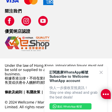
關注我們
優質纲店認證
Under the law of Hong Kong, intoxicating liquor must not
be sold or supplied to a minor (under 18) in the course of
訂閱惠康WhatsApp帳號
business.
Subscribe to Wellcome
根據香港法律，不得在業務過程中，向未成年人 (18 歲以下人士)
WhatApp account
售賣或供應令人醺醉的酒類。
快人一步接收至抵資訊！
條款及細則
|
私隱政策
|
DFI零售集團
Stay one step ahead and grab
the best deals!
© 2024 Wellcome / Market Place. The Dairy Farm Company
連結 WhatsApp 帳號
Limited. All rights reserved.