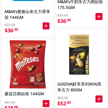
M&M's牛奶朱古力繽紛裝
175.5GM
M&M's脆脆心朱古力分享
$37.50
裝 144GM
$36
.50
$37.50
$36
.50
GODIVA醇享系列90%黑
朱古力 80GM
麥提莎繽紛裝 144GM
$60.00
$52
.00
$41.00
$38
.00