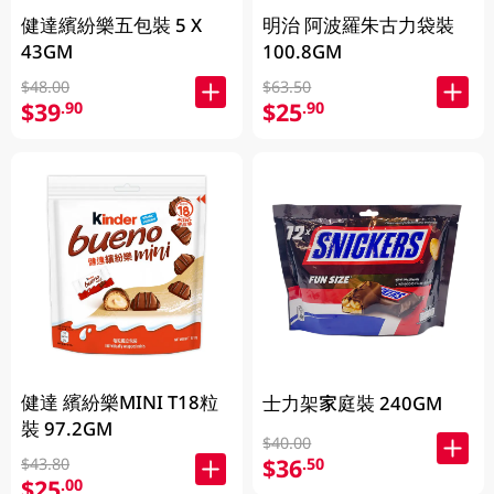
健達繽紛樂五包裝 5 X
明治 阿波羅朱古力袋裝
43GM
100.8GM
$48.00
$63.50
$39
$25
.90
.90
健達 繽紛樂MINI T18粒
士力架家庭裝 240GM
裝 97.2GM
$40.00
$36
.50
$43.80
$25
.00