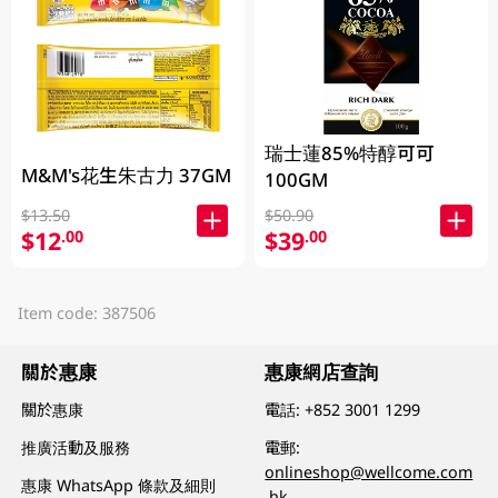
瑞士蓮85%特醇可可
M&M's花生朱古力 37GM
100GM
$13.50
$50.90
$12
$39
.00
.00
Item code: 387506
關於惠康
惠康網店查詢
關於惠康
電話:
+852 3001 1299
推廣活動及服務
電郵:
onlineshop@wellcome.com
惠康 WhatsApp 條款及細則
.hk