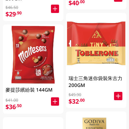
$40
.00
$46.50
$29
.90
瑞士三角迷你袋裝朱古力
200GM
麥提莎繽紛裝 144GM
$49.90
$32
.00
$41.00
$36
.50