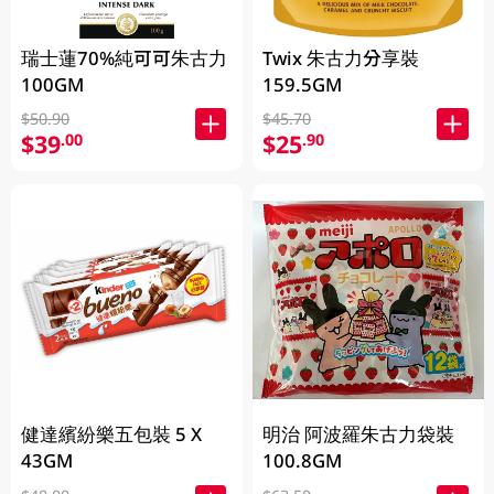
Twix 朱古力分享裝
瑞士蓮70%純可可朱古力
159.5GM
100GM
$45.70
$50.90
$25
$39
.90
.00
明治 阿波羅朱古力袋裝
健達繽紛樂五包裝 5 X
100.8GM
43GM