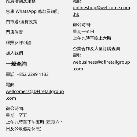
推廣活動及服務
電郵:
onlineshop@wellcome.com
惠康 WhatsApp 條款及細則
.hk
門市退/換貨政策
辦公時間:
星期一至日
門店位置
上午九時至晚上六時
牌照及許可證
企業合作及大量訂購查詢
加入我們
電郵:
webusiness@dfiretailgroup
一般查詢
.com
電話:
+852 2299 1133
電郵:
wellcomecs@DFIretailgroup
.com
辦公時間:
星期一至五
上午九時至下午五時 (星期六、
日及公眾假期休息)