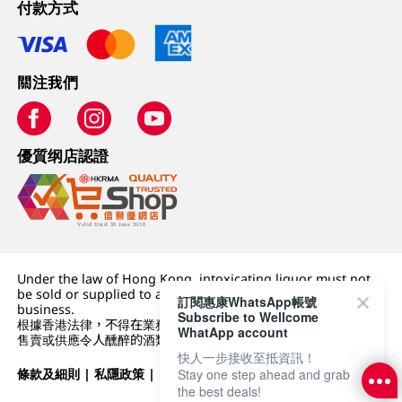
付款方式
關注我們
優質纲店認證
Under the law of Hong Kong, intoxicating liquor must not
be sold or supplied to a minor (under 18) in the course of
訂閱惠康WhatsApp帳號
business.
Subscribe to Wellcome
根據香港法律，不得在業務過程中，向未成年人 (18 歲以下人士)
WhatApp account
售賣或供應令人醺醉的酒類。
快人一步接收至抵資訊！
條款及細則
|
私隱政策
|
DFI零售集團
Stay one step ahead and grab
the best deals!