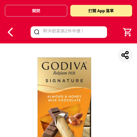
關閉
打開 App 落單
V
alid Until 30 June 2026