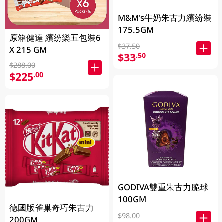
M&M's牛奶朱古力繽紛裝
175.5GM
原箱健達 繽紛樂五包裝6
$37.50
X 215 GM
$33
.50
$288.00
$225
.00
GODIVA雙重朱古力脆球
100GM
德國版雀巢奇巧朱古力
$98.00
200GM