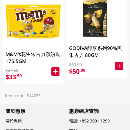
GODIVA醇享系列90%黑
M&M's花生朱古力繽紛裝
朱古力 80GM
175.5GM
$60.00
$50
.00
$37.50
$33
.50
Item code: 514075
關於惠康
惠康網店查詢
關於惠康
電話:
+852 3001 1299