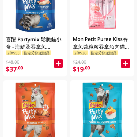
Mon Petit Puree Kiss吞
喜躍 Partymix 鬆脆貓小
食 - 海鮮及吞拿魚
拿魚醬粒粒吞拿魚肉貓小
2件$55
指定分類送贈品
2件$30
指定分類送贈品
170GM
食 40GM
$48.00
$24.00
$37
$19
.00
.00