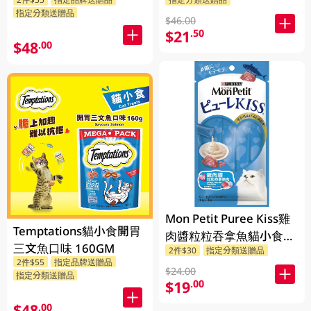
指定分類送贈品
$46.00
$21
.50
$48
.00
Mon Petit Puree Kiss雞
Temptations貓小食開胃
肉醬粒粒吞拿魚貓小食
三文魚口味 160GM
2件$30
指定分類送贈品
40GM
2件$55
指定品牌送贈品
$24.00
指定分類送贈品
$19
.00
$48
.00