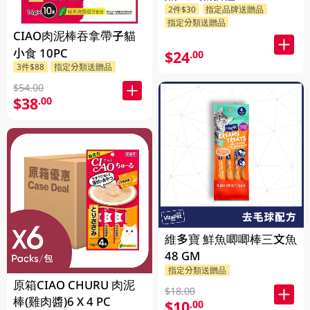
2件$30
指定品牌送贈品
指定分類送贈品
CIAO肉泥棒吞拿帶子貓
小食 10PC
$24
.00
3件$88
指定分類送贈品
$54.00
$38
.00
維多寶 鮮魚唧唧棒三文魚
48 GM
指定分類送贈品
原箱CIAO CHURU 肉泥
$18.00
棒(雞肉醬)6 X 4 PC
$10
.00