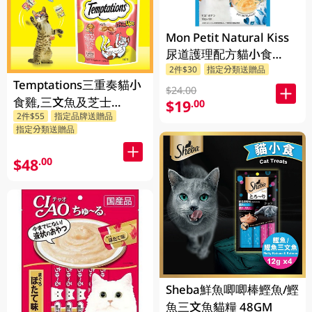
Mon Petit Natural Kiss
尿道護理配方貓小食
40GM
2件$30
指定分類送贈品
Temptations三重奏貓小
$24.00
食雞,三文魚及芝士
$19
.00
2件$55
指定品牌送贈品
160GM
指定分類送贈品
$48
.00
Sheba鮮魚唧唧棒鰹魚/鰹
魚三文魚貓糧 48GM