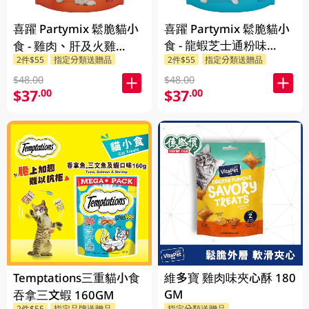
喜躍 Partymix 鬆脆貓小
喜躍 Partymix 鬆脆貓小
食 - 龍蝦芝士通粉味
食 - 雞肉、肝及火雞
2件$55
指定分類送贈品
2件$55
指定分類送贈品
170GM
170GM
$48.00
$48.00
$37
$37
.00
.00
Temptations三重貓小食
維多寶 雞肉味夾心酥 180
GM
吞拿三文蝦 160GM
2件$55
指定品牌送贈品
指定分類送贈品