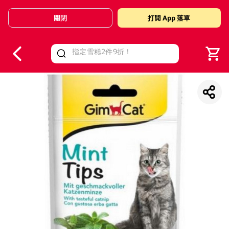
關閉
打開 App 落單
V
alid Until 30 June 2026