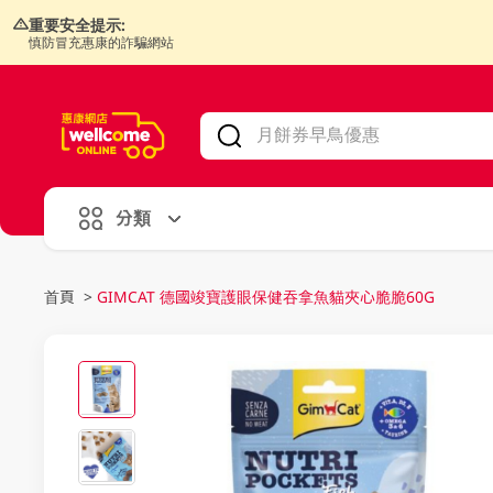
重要安全提示:
慎防冒充惠康的詐騙網站
V
alid Until 30 June 2026
分類
首頁
>
GIMCAT 德國竣寶護眼保健吞拿魚貓夾心脆脆60G