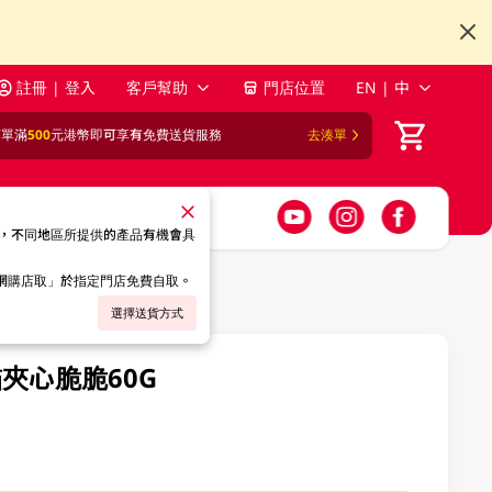
註冊 | 登入
客戶幫助
門店位置
EN | 中
訂單滿
500
元港幣即可享有免費送貨服務
去湊單
，不同地區所提供的產品有機會具
「網購店取」於指定門店免費自取。
選擇送貨方式
貓夾心脆脆60G