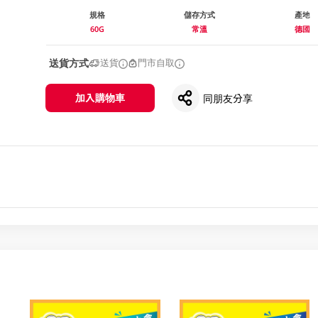
規格
儲存方式
產地
60G
常溫
德國
送貨方式
送貨
門市自取
加入購物車
同朋友分享