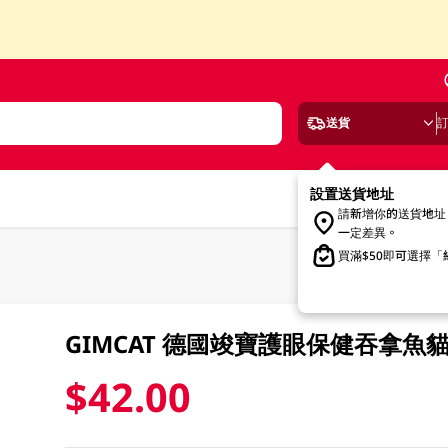
送貨
設置送貨地址
請新增你的送貨地址
一定差異。
買滿$50即可選擇
GIMCAT 德國竣寶護眼保健吞拿魚
$42.00