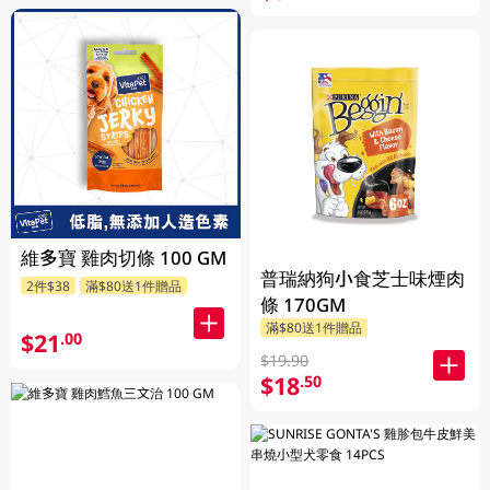
維多寶 雞肉切條 100 GM
普瑞納狗小食芝士味煙肉
2件$38
滿$80送1件贈品
條 170GM
滿$80送1件贈品
$21
.00
$19.90
$18
.50