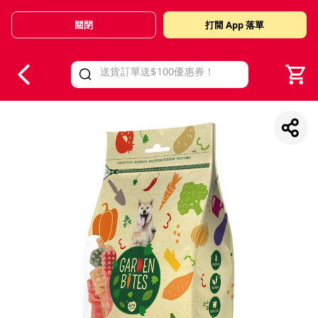
關閉
打開 App 落單
V
alid Until 30 June 2026