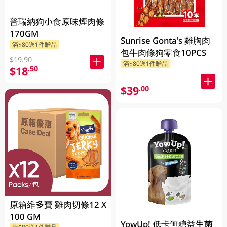
普瑞納狗小食原味煙肉條
170GM
Sunrise Gonta's 雞胸肉
滿$80送1件贈品
包牛肉條狗零食10PCS
$19.90
滿$80送1件贈品
$18
.50
$39
.00
原箱維多寶 雞肉切條12 X
100 GM
YowUp! 低卡無糖益生菌