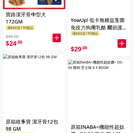
寶路潔牙骨中型犬
YowUp! 低卡無糖益生菌
172GM
免疫力狗用乳酪 關節護養
滿$80送1件贈品
滿$80送1件贈品
115G
$40.00
$24
.00
$29
.00
原箱維多寶 潔牙骨12包
原箱INABA<機能性超奴
98 GM