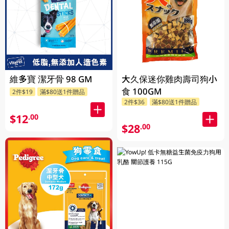
維多寶 潔牙骨 98 GM
大久保迷你雞肉壽司狗小
食 100GM
2件$19
滿$80送1件贈品
2件$36
滿$80送1件贈品
$12
.00
$28
.00