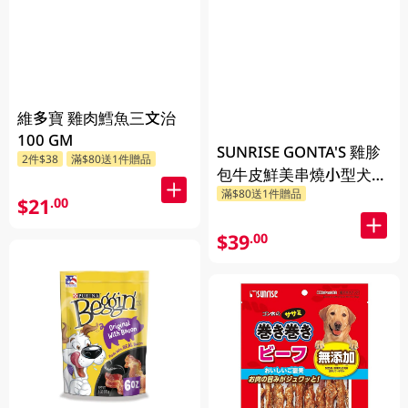
維多寶 雞肉鱈魚三文治
100 GM
SUNRISE GONTA'S 雞胗
2件$38
滿$80送1件贈品
包牛皮鮮美串燒小型犬零
滿$80送1件贈品
食 14PCS
$21
.00
$39
.00