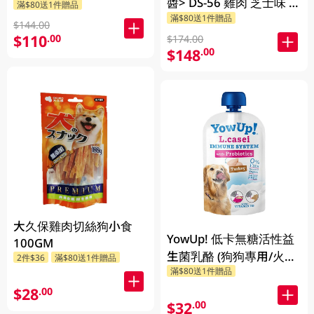
醬> DS-56 雞肉 芝士味 6
滿$80送1件贈品
X 80GM
滿$80送1件贈品
$144.00
$110
.00
$174.00
$148
.00
大久保雞肉切絲狗小食
YowUp! 低卡無糖活性益
100GM
生菌乳酪 (狗狗專用/火雞
2件$36
滿$80送1件贈品
滿$80送1件贈品
味) 115G
$28
.00
$32
.00