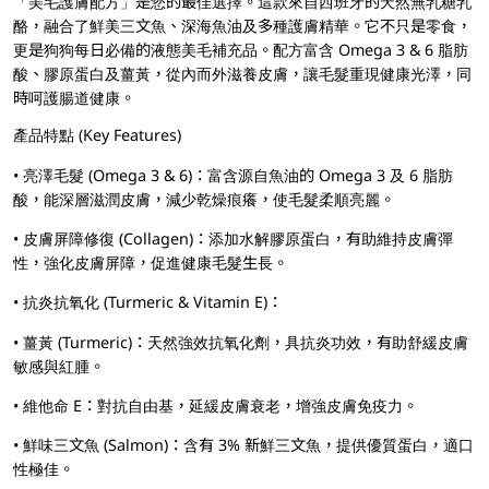
「美毛護膚配方」是您的最佳選擇。這款來自西班牙的天然無乳糖乳
酪，融合了鮮美三文魚、深海魚油及多種護膚精華。它不只是零食，
更是狗狗每日必備的液態美毛補充品。配方富含 Omega 3 & 6 脂肪
酸、膠原蛋白及薑黃，從內而外滋養皮膚，讓毛髮重現健康光澤，同
時呵護腸道健康。
產品特點 (Key Features)
• 亮澤毛髮 (Omega 3 & 6)：富含源自魚油的 Omega 3 及 6 脂肪
酸，能深層滋潤皮膚，減少乾燥痕癢，使毛髮柔順亮麗。
• 皮膚屏障修復 (Collagen)：添加水解膠原蛋白，有助維持皮膚彈
性，強化皮膚屏障，促進健康毛髮生長。
• 抗炎抗氧化 (Turmeric & Vitamin E)：
• 薑黃 (Turmeric)：天然強效抗氧化劑，具抗炎功效，有助舒緩皮膚
敏感與紅腫。
• 維他命 E：對抗自由基，延緩皮膚衰老，增強皮膚免疫力。
• 鮮味三文魚 (Salmon)：含有 3% 新鮮三文魚，提供優質蛋白，適口
性極佳。