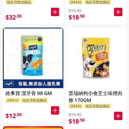
指定分類送贈品
2件$35
指定分類送贈品
味) 115G
$19.90
$32
$18
.00
.50
維多寶 潔牙骨 98 GM
普瑞納狗小食芝士味煙肉
條 170GM
2件$19
指定分類送贈品
2件$35
指定分類送贈品
$12
.00
$19.90
$18
.50