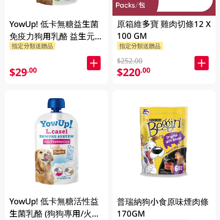
YowUp! 低卡無糖益生菌
原箱維多寶 雞肉切條12 X
100 GM
免疫力狗用乳酪 益生元
指定分類送贈品
指定分類送贈品
115G
$252.00
$29
$220
.00
.00
YowUp! 低卡無糖活性益
普瑞納狗小食原味煙肉條
生菌乳酪 (狗狗專用/火雞
170GM