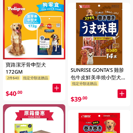
寶路潔牙骨中型犬
SUNRISE GONTA'S 雞胗
172GM
包牛皮鮮美串燒小型犬零
2件$40
指定分類送贈品
指定分類送贈品
食 14PCS
$40
.00
$39
.00