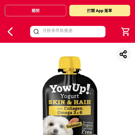
關閉
打開 App 落單
V
alid Until 30 June 2026