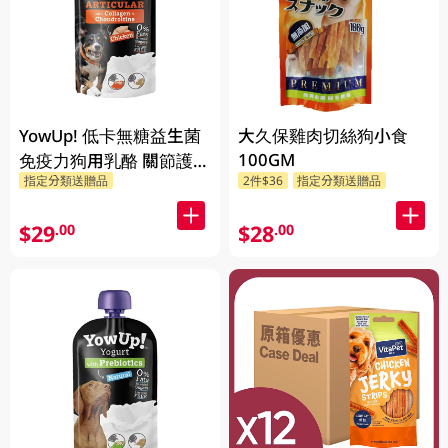
YowUp! 低卡無糖益生菌
大久保雞肉切絲狗小食
100GM
免疫力狗用乳酪 關節護養
指定分類送贈品
2件$36
指定分類送贈品
115G
$29
$28
.00
.00