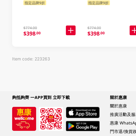
指定品牌9折
指定品牌9折
$774.00
$774.00
$398
$398
.00
.00
Item code: 223263
夠抵夠齊 一APP買到 立即下載
關於惠康
關於惠康
推廣活動及服
惠康 Whats
門市退/換貨