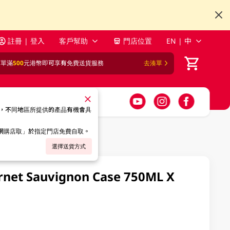
註冊 | 登入
客戶幫助
門店位置
EN | 中
訂單滿
500
元港幣即可享有免費送貨服務
去湊單
，不同地區所提供的產品有機會具
「網購店取」於指定門店免費自取。
選擇送貨方式
rnet Sauvignon Case 750ML X