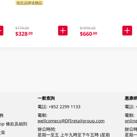
指定品牌送贈品
$774.00
$1896.00
$328
$660
.00
.00
一般查詢
惠康
電話:
+852 2299 1133
電話:
務
電郵:
電郵:
wellcomecs@DFIretailgroup.com
onlin
App 條款及細則
辦公時間:
辦公時
政策
星期一至五 上午九時至下午五時 (星期
星期一