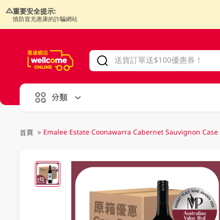
重要安全提示:
慎防冒充惠康的詐騙網站
V
alid Until 30 June 2026
分類
Emalee Estate Coonawarra Cabernet Sauvignon Case
首頁
>