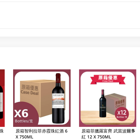
珠
原箱智利拉菲赤霞珠紅酒 6
原箱菲臘羅富齊 武當波爾多
X 750ML
紅 12 X 750ML