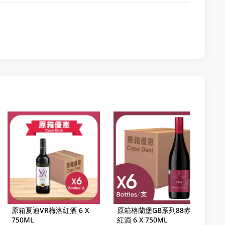
原箱夏迪VR梅洛紅酒 6 X
原箱格蘭堡GB系列88赤霞珠
750ML
紅酒 6 X 750ML