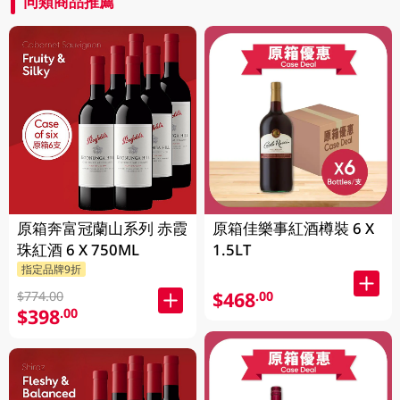
同類商品推薦
原箱奔富冠蘭山系列 赤霞
原箱佳樂事紅酒樽裝 6 X
珠紅酒 6 X 750ML
1.5LT
指定品牌9折
$468
.00
$774.00
$398
.00