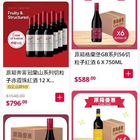
原箱格蘭堡GB系列56切
粒子紅酒 6 X 750ML
原箱奔富冠蘭山系列切粒
$588
.00
子赤霞珠紅酒 12 X
指定品牌9折
750ML
$1548.00
$796
.00