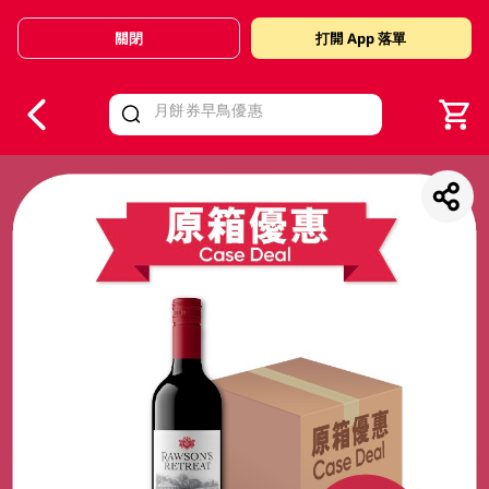
關閉
打開 App 落單
V
alid Until 30 June 2026