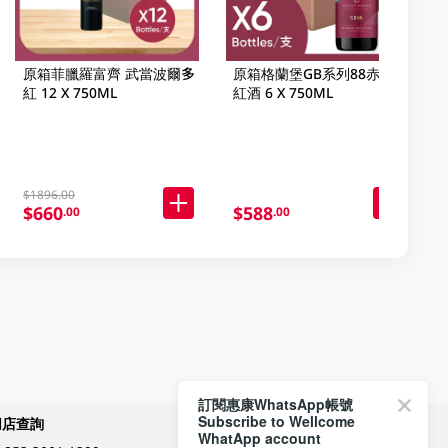
原箱菲臘羅富齊 武當波爾多
原箱格蘭堡GB系列88赤霞珠
紅 12 X 750ML
紅酒 6 X 750ML
$1896.00
$660
$588
.00
.00
訂閱惠康WhatsApp帳號
Subscribe to Wellcome
網店查詢
付款方式
WhatApp account