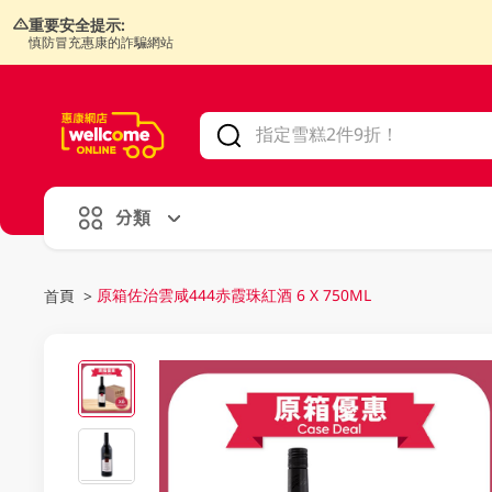
重要安全提示:
慎防冒充惠康的詐騙網站
V
alid Until 30 June 2026
分類
原箱佐治雲咸444赤霞珠紅酒 6 X 750ML
首頁
>