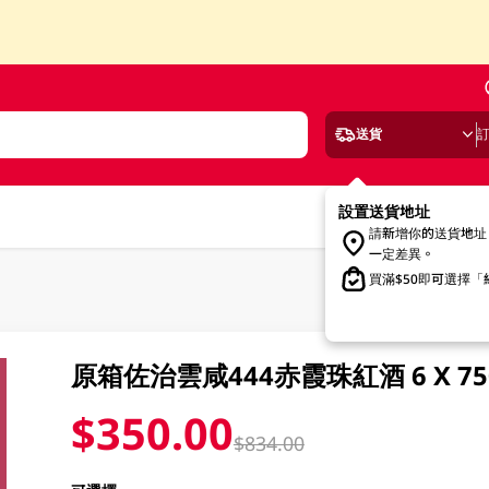
送貨
設置送貨地址
請新增你的送貨地址
一定差異。
買滿$50即可選擇
原箱佐治雲咸444赤霞珠紅酒 6 X 75
$350.00
$834.00