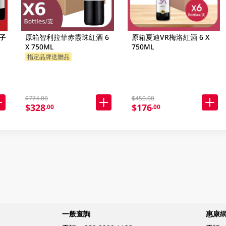
子
原箱智利拉菲赤霞珠紅酒 6
原箱夏迪VR梅洛紅酒 6 X
X 750ML
750ML
指定品牌送贈品
$774.00
$450.00
$328
$176
.00
.00
一般查詢
惠康