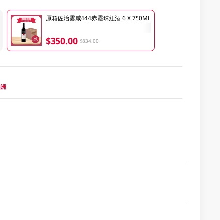
原箱佐治雲咸444赤霞珠紅酒 6 X 750ML
$350.00
$834.00
 澳洲