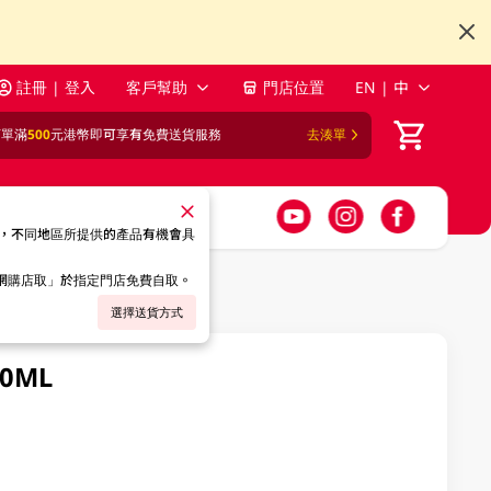
註冊 | 登入
客戶幫助
門店位置
EN | 中
訂單滿
500
元港幣即可享有免費送貨服務
去湊單
，不同地區所提供的產品有機會具
「網購店取」於指定門店免費自取。
選擇送貨方式
0ML