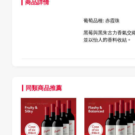
商品詳情
葡萄品種: 赤霞珠
黑莓與黑朱古力香氣交
並以怡人的香料收結。
同類商品推薦