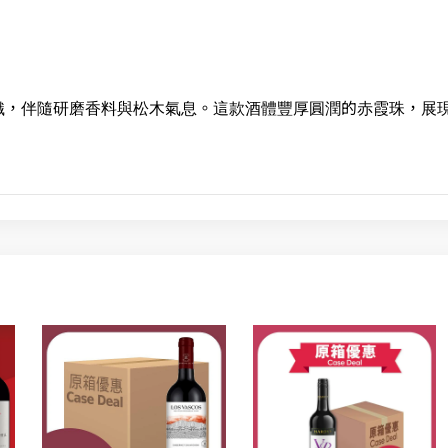
織，伴隨研磨香料與松木氣息。這款酒體豐厚圓潤的赤霞珠，展