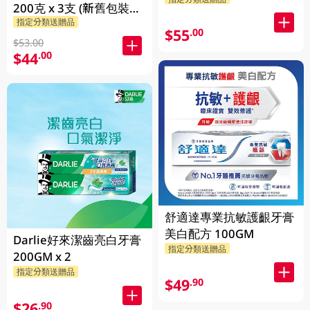
200克 x 3支 (新舊包裝隨
指定分類送贈品
機發送)
$55
.00
$53.00
$44
.00
舒適達專業抗敏護齦牙膏
美白配方 100GM
Darlie好來潔齒亮白牙膏
指定分類送贈品
200GM x 2
指定分類送贈品
$49
.90
$26
.90