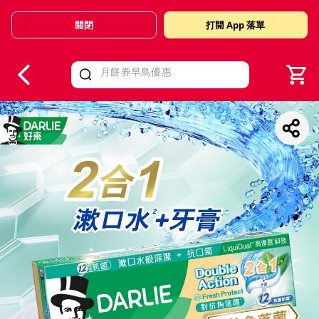
關閉
打開 App 落單
V
alid Until 30 June 2026