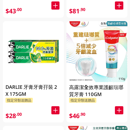
$43
$81
.00
.90
DARLIE 牙膏牙膏孖裝 2
高露潔全效專業護齦琺瑯
X 175GM
質牙膏 110GM
指定分類送贈品
指定分類送贈品
$28
$46
.00
.90