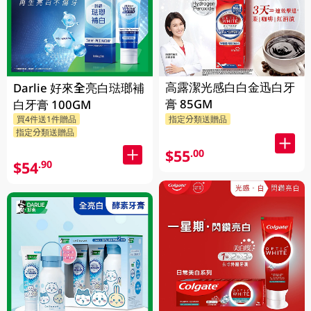
高露潔光感白白金迅白牙
Darlie 好來全亮白琺瑯補
膏 85GM
白牙膏 100GM
買4件送1件贈品
指定分類送贈品
指定分類送贈品
$55
.00
$54
.90