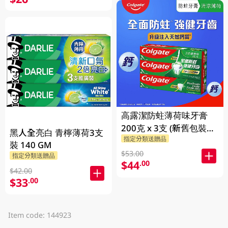
高露潔防蛀薄荷味牙膏
200克 x 3支 (新舊包裝隨
黑人全亮白 青檸薄荷3支
指定分類送贈品
機發送)
裝 140 GM
$53.00
指定分類送贈品
$44
.00
$42.00
$33
.00
Item code: 144923