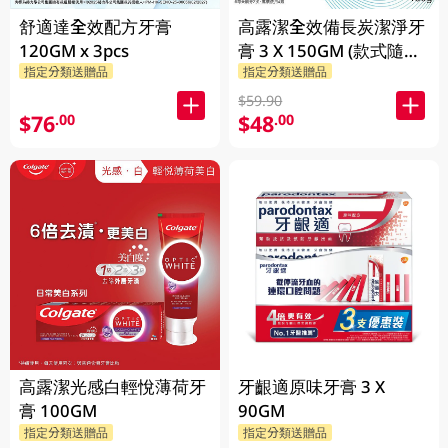
舒適達全效配方牙膏
高露潔全效備長炭潔淨牙
120GM x 3pcs
膏 3 X 150GM (款式隨機
指定分類送贈品
指定分類送贈品
發送)
$59.90
$76
$48
.00
.00
高露潔光感白輕悅薄荷牙
牙齦適原味牙膏 3 X
膏 100GM
90GM
指定分類送贈品
指定分類送贈品