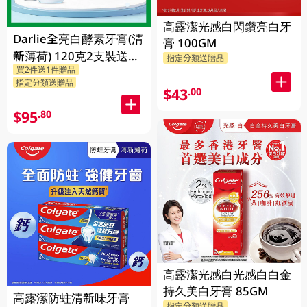
高露潔光感白閃鑽亮白牙
Darlie全亮白酵素牙膏(清
膏 100GM
新薄荷) 120克2支裝送
指定分類送贈品
買2件送1件贈品
Chiikawa便攜不鏽鋼杯
指定分類送贈品
1PK
$43
.00
$95
.80
高露潔光感白光感白白金
持久美白牙膏 85GM
高露潔防蛀清新味牙膏
指定分類送贈品