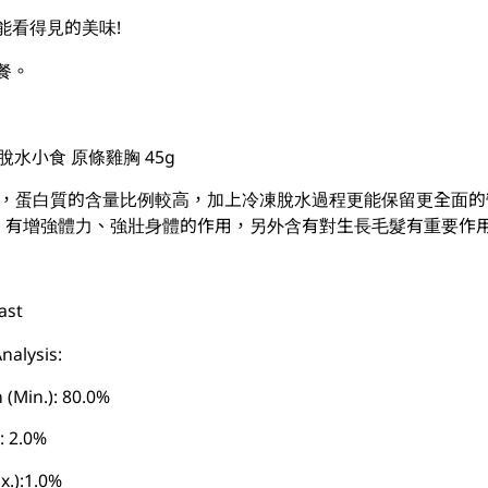
能看得見的美味!
餐。
 凍乾脫水小食 原條雞胸 45g
等，蛋白質的含量比例較高，加上冷凍脫水過程更能保留更全面
，有增強體力、強壯身體的作用，另外含有對生長毛髮有重要作
ast
alysis:
Min.): 80.0%
: 2.0%
.):1.0%