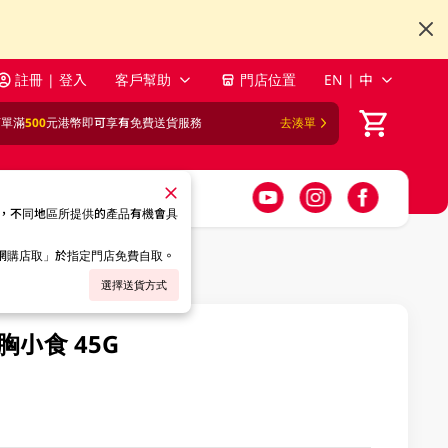
註冊 | 登入
客戶幫助
門店位置
EN | 中
訂單滿
500
元港幣即可享有免費送貨服務
去湊單
，不同地區所提供的產品有機會具
「網購店取」於指定門店免費自取。
選擇送貨方式
雞胸小食 45G