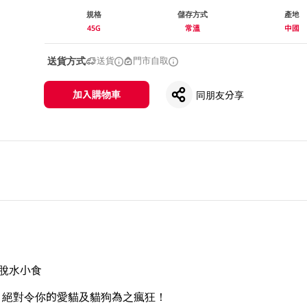
規格
儲存方式
產地
45G
常溫
中國
送貨方式
送貨
門市自取
加入購物車
同朋友分享
 凍乾脫水小食
, 絕對令你的愛貓及貓狗為之瘋狂！