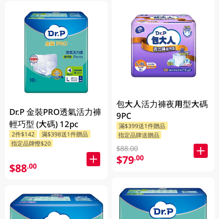
包大人活力褲夜用型大碼
Dr.P 金裝PRO透氣活力褲
9PC
輕巧型 (大碼) 12pc
滿$399送1件贈品
2件$142
滿$398送1件贈品
指定品牌送贈品
指定品牌慳$20
$88.00
$79
.00
$88
.00