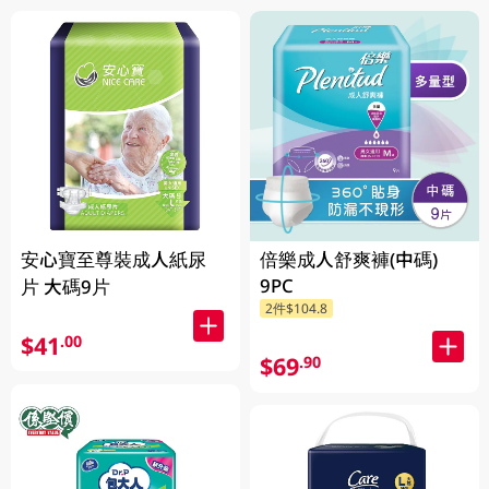
安心寶至尊裝成人紙尿
倍樂成人舒爽褲(中碼)
9PC
片 大碼9片
2件$104.8
$41
.00
$69
.90