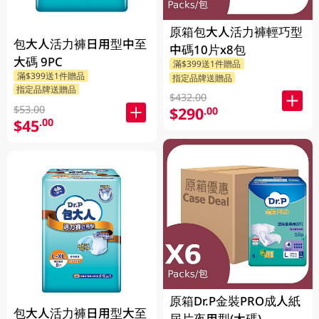
原箱包大人活力褲輕巧型
包大人活力褲日用型中至
中碼10片x8包
大碼 9PC
滿$399送1件贈品
滿$399送1件贈品
指定品牌送贈品
指定品牌送贈品
$432.00
$53.00
$290
.00
$45
.00
原箱Dr.P金裝PRO成人紙
包大人活力褲日用型大至
尿片夜用型(大碼)