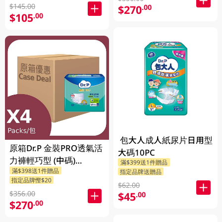
$145.00
$270
.00
$105
.00
包大人成人紙尿片日用型
原箱Dr.P 金裝PRO透氣活
大碼10PC
力褲輕巧型 (中碼)
滿$399送1件贈品
滿$398送1件贈品
4X12PCS
指定品牌送贈品
指定品牌慳$20
$62.00
$356.00
$45
.00
$270
.00