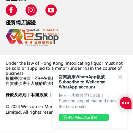
優質纲店認證
Under the law of Hong Kong, intoxicating liquor must not
be sold or supplied to a minor (under 18) in the course of
business.
訂閱惠康WhatsApp帳號
根據香港法律，不得在業務過程中，向未成年人 (18 歲以下人士)
Subscribe to Wellcome
售賣或供應令人醺醉的酒類。
WhatApp account
條款及細則
|
私隱政策
|
DFI零售集團
快人一步接收至抵資訊！
Stay one step ahead and grab
the best deals!
© 2024 Wellcome / Market Place. The Dairy Farm Company
Limited. All rights reserved.
連結 WhatsApp 帳號