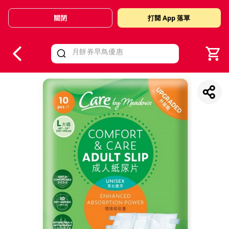
關閉
打開 App 落單
V
alid Until 30 June 2026