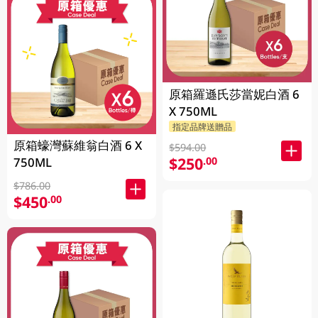
原箱羅遜氏莎當妮白酒 6
X 750ML
指定品牌送贈品
原箱蠔灣蘇維翁白酒 6 X
$594.00
$250
.00
750ML
$786.00
$450
.00