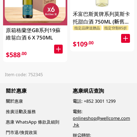
禾富巴斯黃牌系列莫斯卡
托甜白酒 750ML (新舊包
指定品牌送贈品
指定分類85折
裝隨機發貨)
原箱格蘭堡GB系列19蘇
維翁白酒 6 X 750ML
$109
.00
$588
.00
Item code: 752345
關於惠康
惠康網店查詢
關於惠康
電話:
+852 3001 1299
推廣活動及服務
電郵:
onlineshop@wellcome.com
惠康 WhatsApp 條款及細則
.hk
門市退/換貨政策
辦公時間: