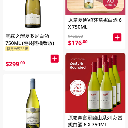
原箱夏迪VR莎當妮白酒 6
X 750ML
雲霧之灣夏多尼白酒
$450.00
$176
.00
750ML (包裝隨機發放)
指定分類85折
$299
.00
原箱奔富冠蘭山系列 莎當
妮白酒 6 X 750ML