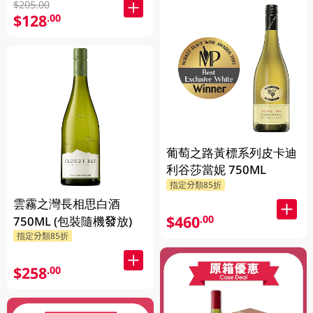
$205.00
$128
.00
葡萄之路黃標系列皮卡迪
利谷莎當妮 750ML
指定分類85折
雲霧之灣長相思白酒
$460
.00
750ML (包裝隨機發放)
指定分類85折
$258
.00