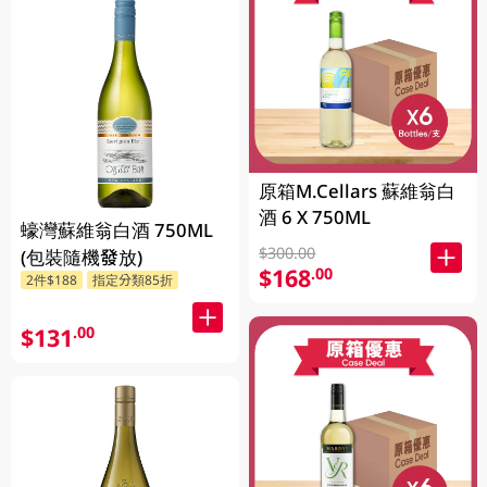
原箱M.Cellars 蘇維翁白
酒 6 X 750ML
蠔灣蘇維翁白酒 750ML
$300.00
(包裝隨機發放)
$168
.00
2件$188
指定分類85折
$131
.00