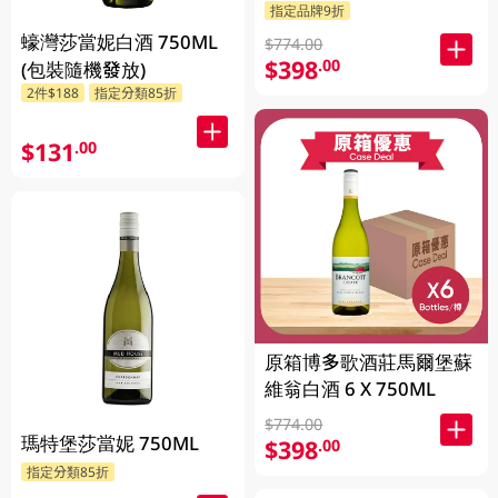
指定品牌9折
蠔灣莎當妮白酒 750ML
$774.00
$398
.00
(包裝隨機發放)
2件$188
指定分類85折
$131
.00
原箱博多歌酒莊馬爾堡蘇
維翁白酒 6 X 750ML
$774.00
瑪特堡莎當妮 750ML
$398
.00
指定分類85折