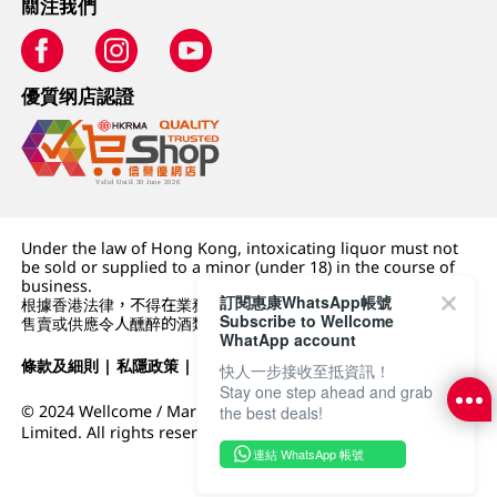
關注我們
優質纲店認證
Under the law of Hong Kong, intoxicating liquor must not
be sold or supplied to a minor (under 18) in the course of
business.
訂閱惠康WhatsApp帳號
根據香港法律，不得在業務過程中，向未成年人 (18 歲以下人士)
Subscribe to Wellcome
售賣或供應令人醺醉的酒類。
WhatApp account
條款及細則
|
私隱政策
|
DFI零售集團
快人一步接收至抵資訊！
Stay one step ahead and grab
© 2024 Wellcome / Market Place. The Dairy Farm Company
the best deals!
Limited. All rights reserved.
連結 WhatsApp 帳號