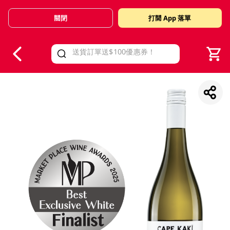
關閉
打開 App 落單
V
alid Until 30 June 2026