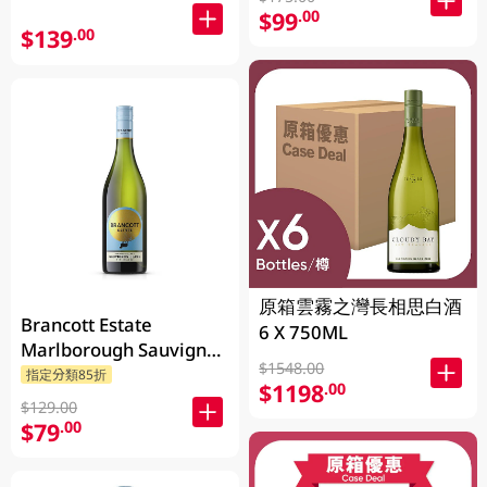
$99
.00
$139
.00
原箱雲霧之灣長相思白酒
Brancott Estate
6 X 750ML
Marlborough Sauvignon
$1548.00
Blanc 750ML
指定分類85折
$1198
.00
$129.00
$79
.00