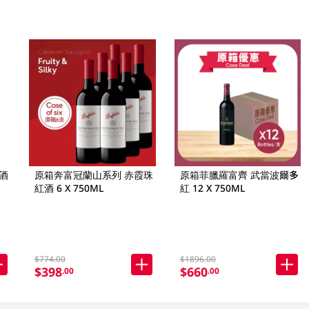
酒
原箱奔富冠蘭山系列 赤霞珠
原箱菲臘羅富齊 武當波爾多
紅酒 6 X 750ML
紅 12 X 750ML
$774.00
$1896.00
$398
$660
.00
.00