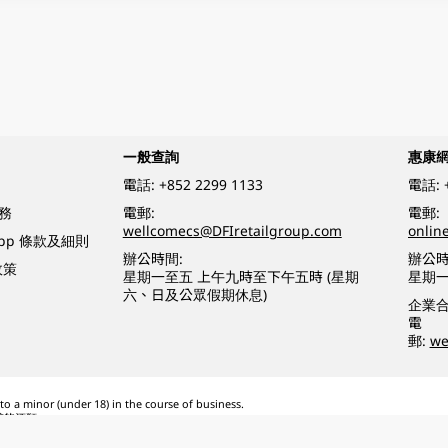
一般查詢
惠康
電話:
+852 2299 1133
電話:
務
電郵:
電郵:
wellcomecs@DFIretailgroup.com
onlin
App 條款及細則
辦公時間:
辦公時
政策
星期一至五 上午九時至下午五時 (星期
星期一
六、日及公眾假期休息)
企業
電
郵:
we
o a minor (under 18) in the course of business.
醉的酒類。