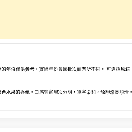
的年份僅供參考，實際年份會因批次而有所不同。 可選擇原箱
黑色水果的香氣。口感豐富層次分明，單寧柔和，餘韻悠長順滑