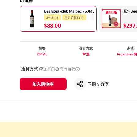
可選擇
Beefsteakclub Malbec 750ML
原箱Beefs
2件$118
指定分類85折
$88.00
$297
規格
儲存方式
產地
750ML
常溫
Argentina
送貨方式
送貨
門市自取
加入購物車
同朋友分享