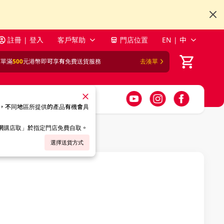
註冊 | 登入
客戶幫助
門店位置
EN | 中
訂單滿
500
元港幣即可享有免費送貨服務
去湊單
，不同地區所提供的產品有機會具
「網購店取」於指定門店免費自取。
選擇送貨方式