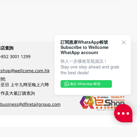
訂閱惠康WhatsApp帳號
Subscribe to Wellcome
網店查詢
付款方式
WhatApp account
+852 3001 1299
快人一步接收至抵資訊！
Stay one step ahead and grab
關注我們
eshop@wellcome.com.hk
the best deals!
間:
至日 上午九時至晚上六時
連結 WhatsApp 帳號
優質纲店認證
合作及大量訂購查詢
business@dfiretailgroup.com
條款及細則
|
私隱政策
|
DFI零售集團