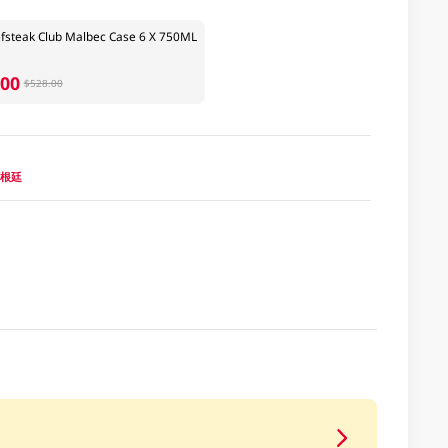
teak Club Malbec Case 6 X 750ML
.00
$528.00
 阿根廷