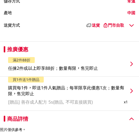
儲存方式
常溫
產地
中國
送貨方式
送貨
門市自取
推廣優惠
滿2件88折
任揀2件或以上即享88折；數量有限，售完即止
買1件送1件贈品
購買每1件，即送1件人氣贈品；每單限享此優惠1次；數量有
限，售完即止
[贈品]
善存成人配方 5s(贈品, 不可直接購買)
x1
商品詳情
照片僅供參考。