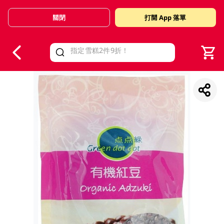
關閉
打開 App 落單
V
alid Until 30 June 2026